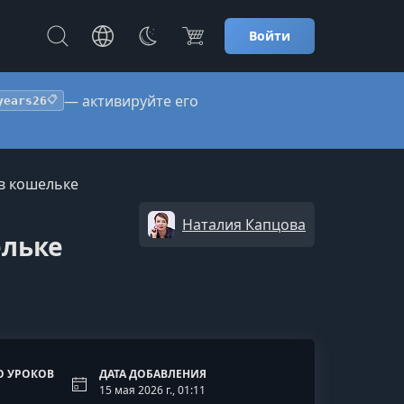
Войти
— активируйте его
years26
📋
 в кошельке
Наталия Капцова
ельке
О УРОКОВ
ДАТА ДОБАВЛЕНИЯ
15 мая 2026 г., 01:11