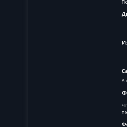
По
Д
И
С
Ан
Ф
Чт
пе
Ф