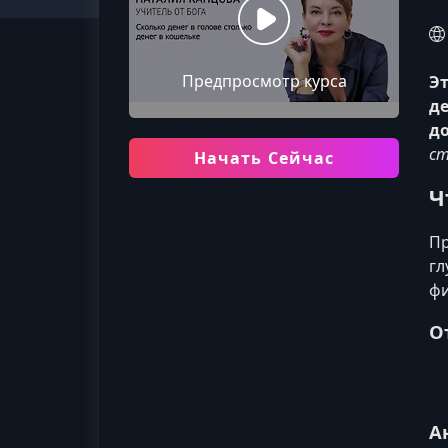
Предпросмотр курса
Э
д
до
ст
Начать Сейчас
Ч
Пр
гл
фи
О
А