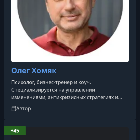
Олег Хомяк
Психолог, бизнес-тренер и коуч.
Специализируется на управлении
изменениями, антикризисных стратегиях и
развитии корпоративной культуры. Имеет
Автор
опыт сопровождения лидеров в условиях
неопределённости, помогает в разрешении
конфликтов и проводит коучинг,
+45
направленный на повышение личной