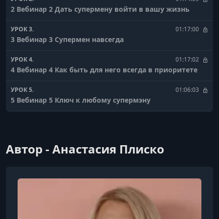
2 Вебинар 2 Дать супермену войти в вашу жизнь
УРОК 3.
01:17:00
3 Вебинар 3 Супермен навсегда
УРОК 4.
01:17:02
4 Вебинар 4 Как быть для него всегда в приоритете
УРОК 5.
01:06:03
5 Вебинар 5 Ключ к любому супермэну
УРОК 6.
00:29:54
6 Запись созвона Вопрос-ответ
Автор - Анастасия Плиско
УРОК 7.
00:22:04
7 Запись созвона Вопрос-ответ