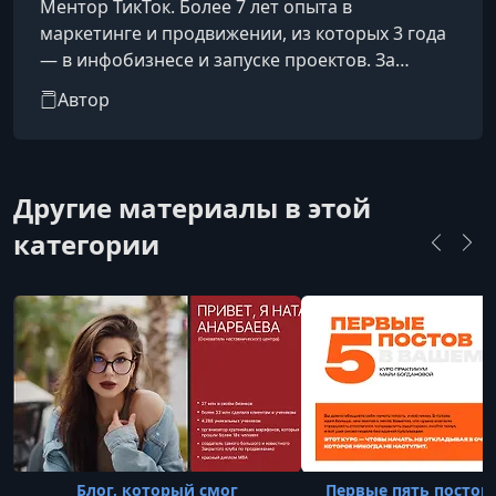
Ментор ТикТок. Более 7 лет опыта в
маркетинге и продвижении, из которых 3 года
— в инфобизнесе и запуске проектов. За
последний год заработала свыше 10
Автор
миллионов рублей для себя и своих клиентов.
Создатель авторских программ «PROМасштаб»
и «Стратегия масштаба», которые собрали
более 200 заявок. Организовала оффлайн-
Другие материалы в этой
тренинги в Вологде, Казани и Москве.
категории
Основала продюсерский центр и реализовала
8 успешных запусков для экспертов без
использования ре
Блог, который смог
Первые пять постов