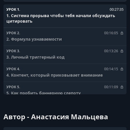
УРОК 1.
00:27:35
1. Система прорыва чтобы тебя начали обсуждать
цитировать
УРОК 2.
00:16:05
2. Формула узнаваемости
УРОК 3.
00:13:26
3. Личный триггерный код
УРОК 4.
00:14:15
4. Контент, который приковывает внимание
УРОК 5.
00:11:09
5. Как пробить баннерную слепоту
УРОК 6.
00:35:29
6.1 Смыслы - Как находить и внедрять в контент
Автор - Анастасия Мальцева
УРОК 7.
00:06:44
6.2 Как создать свой мини-продукт