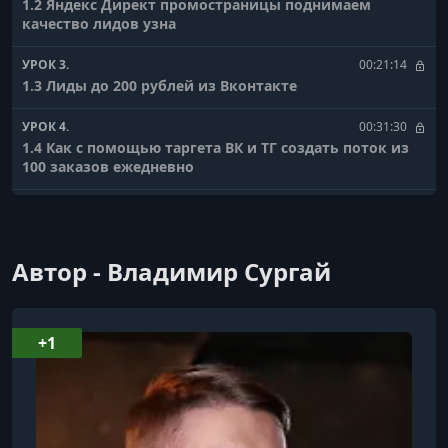
1.2 Яндекс Директ промостраницы поднимаем
качество лидов узна
УРОК 3.
00:21:14
1.3 Лиды до 200 рублей из Вконтакте
УРОК 4.
00:31:30
1.4 Как с помощью таргета ВК и ТГ создать поток из
100 заказов ежедневно
УРОК 5.
00:15:14
1.5 Как получать все заказы из Telegram на свою
тематику с ROMI 10 619%
Автор - Владимир Сургай
УРОК 6.
00:34:05
1.6 Как залатать дыры на сайте, из-за которых вы
теряете до 70% лидов
+1
УРОК 7.
00:22:46
1.7 Telegram Ads разбор кейсов в разных нишах
УРОК 8.
00:23:21