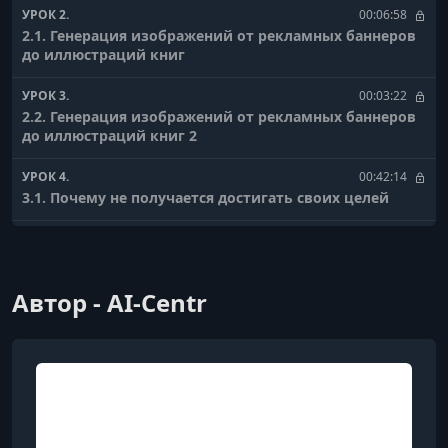
УРОК 2.
00:06:58
2.1. Генерация изображений от рекламных баннеров
до иллюстраций книг
УРОК 3.
00:03:22
2.2. Генерация изображений от рекламных баннеров
до иллюстраций книг 2
УРОК 4.
00:42:14
3.1. Почему не получается достигать своих целей
УРОК 5.
00:46:10
4. Как продвигать себя в соцсетях с помощью
нейросетей
Автор - AI-Centr
УРОК 6.
01:02:55
5.1. ChatGPT Как интегрировать в жизнь и
зарабатывать на нейросети
УРОК 7.
00:02:18
5.5. ChatGPT Как интегрировать в жизнь и
зарабатывать на нейросети 2