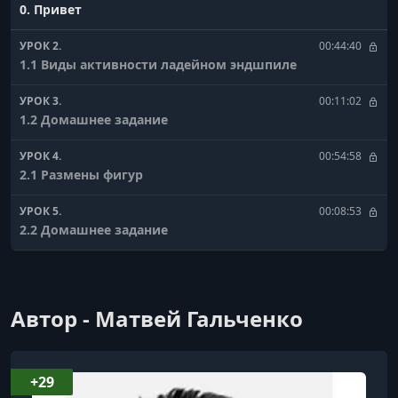
0. Привет
УРОК 2.
00:44:40
1.1 Виды активности ладейном эндшпиле
УРОК 3.
00:11:02
1.2 Домашнее задание
УРОК 4.
00:54:58
2.1 Размены фигур
УРОК 5.
00:08:53
2.2 Домашнее задание
УРОК 6.
00:40:21
3.1 Пешечное напряжение
Автор - Матвей Гальченко
УРОК 7.
00:05:37
3.2 Домашнее задание
УРОК 8.
00:29:42
+29
4. Игра на ферзевом фланге