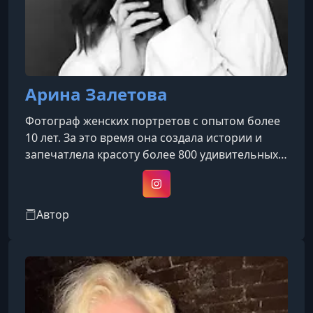
Арина Залетова
Фотограф женских портретов с опытом более
10 лет. За это время она создала истории и
запечатлела красоту более 800 удивительных
женщин. Каждая съемка для нее — это не
просто создание кадров, а возможность
Instagram
помочь девушкам почувствовать себя
Автор
уверенно, свободно и по-настоящему
раскрыться перед камерой. Ее подход
помогает увидеть индивидуальность каждой
героини и сохранить ее в атмосферных, живых
портретах.