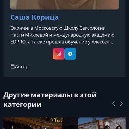
Саша Корица
Окончила Московскую Школу Сексологии
Насти Михеевой и международную академию
EDPRO, а также прошла обучение у Алексея
Разумова и получила сертификацию коуча
ACSTH ICF. Её обучение включало множество
Instagram
Telegram
программ, лекций, подкастов и чтение
Автор
большого количества книг по сексу.Её опыт
работы охватывает должности в двух ведущих
российских центрах сексуального образования
— секс.рф и Secrets, через которые прошли
Другие материалы в этой
более 3500 клиентов.Её профессиональный п
категории