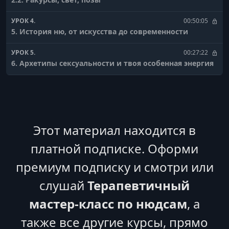
УРОК 4.
00:50:05
5. История ню, от искусства до современности
УРОК 5.
00:27:22
6. Архетипы сексуальности и твоя особенная энергия
УРОК 6.
00:21:54
7 . Особые рекомендации для девушек size
УРОК 7.
00:18:36
8 . Что делать, если у вас стремная квартира
Этот материал находится в
платной подписке. Оформи
УРОК 8.
00:14:24
9 . Съемка в темноте и особые техники
премиум подписку и смотри или
УРОК 9.
00:28:02
слушай
Терапевтичный
10. Финальный урок
мастер-класс по нюдсам
, а
также все другие курсы, прямо