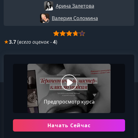
Арина Залетова
Валерия Соломина
★
3.7
(
всего оценок
-
4
)
Предпросмотр курса
Начать Сейчас