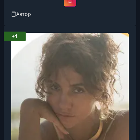
фотографом.Создает съемки, в которых каждая
Instagram
женщина может почувствовать себя
Автор
привлекательной, свободной и принять свою
индивидуальность. Также она подготовила
особенный урок для девушек с разными
+1
типами фигуры, чтобы показать: красота не
зависит от размера или параметров.