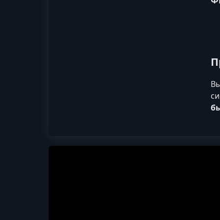
П
Вы
си
бы