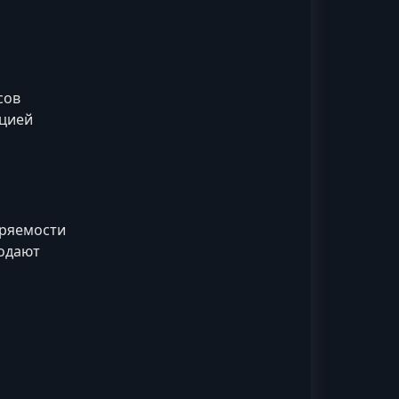
сов
ацией
бряемости
родают