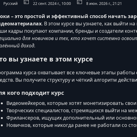
Русский
22 сент. 2024 г., 10:00
8 июн. 2026 г., 21:21
оки – это простой и эффективный способ начать за
идеоматериалах
. В этом курсе вы узнаете, как выйти 
ши кадры покупают компании, бренды и создатели конте
ециально для новичков и тех, кто хочет системно осво
алённый доход.
то вы узнаете в этом курсе
ограмма курса охватывает все ключевые этапы работы 
едств. Вы получите структуру и чёткий алгоритм действ
ля кого подходит курс
Видеомейкеров, которые хотят монетизировать свои
Творческих специалистов, стремящихся выйти на м
Фрилансеров, ищущих дополнительный или основной
Новичков, которые никогда ранее не работали со ст