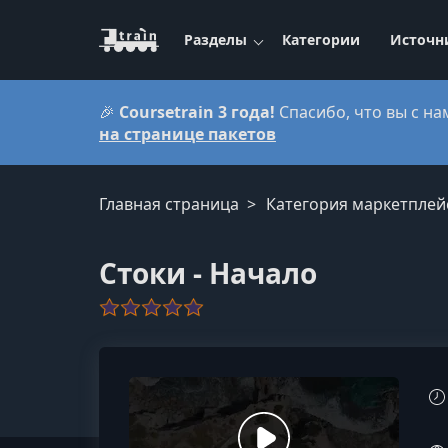
Разделы
Категории
Источн
🎉
Coursetrain 3 года!
Спасибо, что вы с на
на странице пакетов
Главная страница
Категория маркетплей
Стоки - Начало