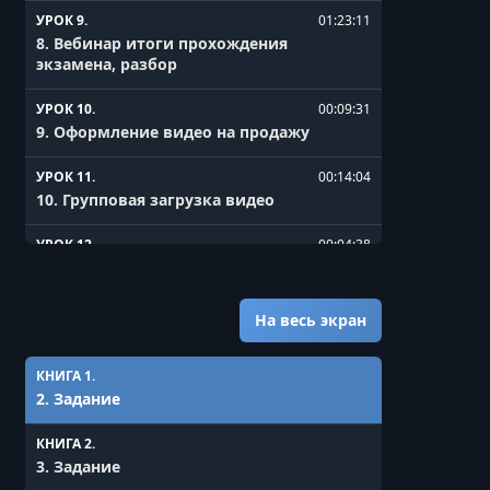
УРОК 9.
01:23:11
8. Вебинар итоги прохождения
экзамена, разбор
УРОК 10.
00:09:31
9. Оформление видео на продажу
УРОК 11.
00:14:04
10. Групповая загрузка видео
УРОК 12.
00:04:38
11. Организация и хранение файлов
УРОК 13.
00:19:08
На весь экран
12. Настройка систем оплат и
заполнение налоговых форм
КНИГА 1.
2. Задание
УРОК 14.
01:15:11
13. Вебинар ответы на вопросы
КНИГА 2.
3. Задание
УРОК 15.
00:10:05