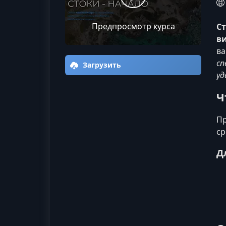
Предпросмотр курса
Ст
в
ва
сп
Загрузить
уд
Ч
Пр
ср
Д