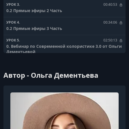
УРОК 3.
00:40:53
0.2 Прямые эфиры 2 Часть
УРОК 4.
00:34:06
0.2 Прямые эфиры 3 Часть
УРОК 5.
02:50:13
0. Вебинар по Современной колористике 3.0 от Ольги
Дементьевой
УРОК 6.
00:07:28
0. Организационные моменты
Автор - Ольга Дементьева
УРОК 7.
00:45:45
1.1 Цветовые системы
УРОК 8.
00:57:25
1.2 Прямой эфир 2
УРОК 9.
01:29:29
2.1 Красители Правила окрашивания