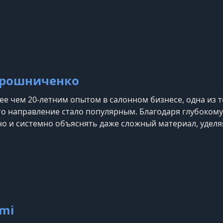
ая обучение доступным и эффективным для мастеров лю
делированию ногтей и выступает судьей ногт
ирошниченко
лее чем 20-летним опытом в салонном бизнесе, одна из т
 это направление стало популярным. Благодаря глубоко
но и системно объяснять даже сложный материал, удел
ляется ведущим преподавателем и автором многочисле
и. Сооснователь бренда emi, котор
mi