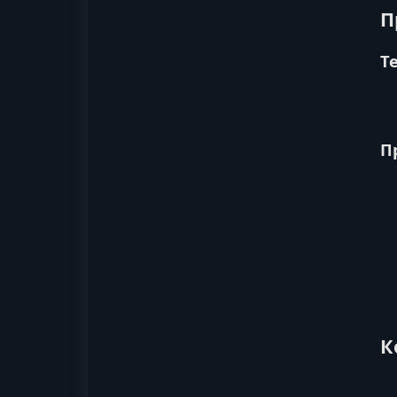
П
Т
П
К