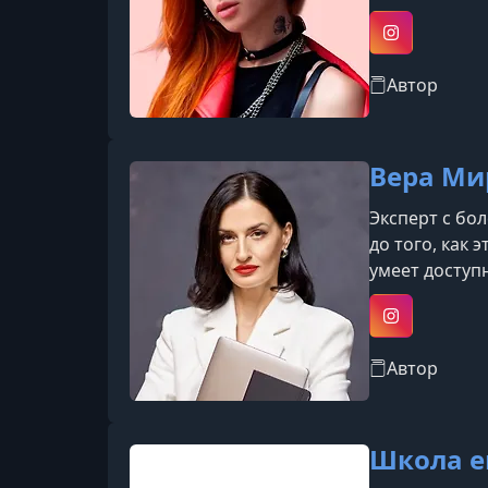
техники, дел
Европы по мо
Instagram
Автор
Вера М
Эксперт с бо
до того, как
умеет доступ
обучения. Яв
nail-индустри
Instagram
Автор
Школа e