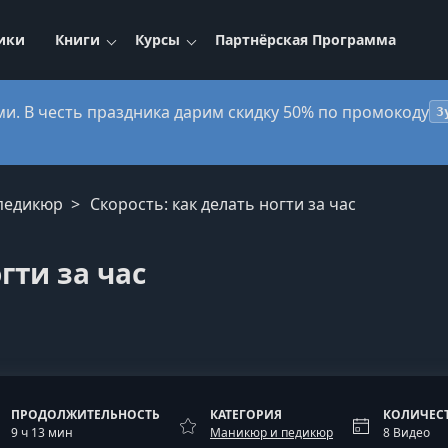
ики
Книги
Курсы
Партнёрская Программа
ми. В честь праздника дарим скидку 50% по промокоду
3
педикюр
Скорость: как делать ногти за час
гти за час
ПРОДОЛЖИТЕЛЬНОСТЬ
КАТЕГОРИЯ
КОЛИЧЕС
9 ч 13 мин
Маникюр и педикюр
8 Видео