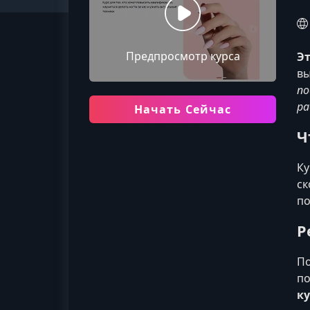
Предпросмотр курса
Эт
вы
по
ра
Начать Сейчас
Ч
Ку
ск
по
Р
По
по
к