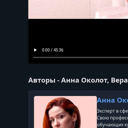
Авторы - Анна Околот, Ве
Анна Ок
Эксперт в сф
Свою професс
обучающих ку