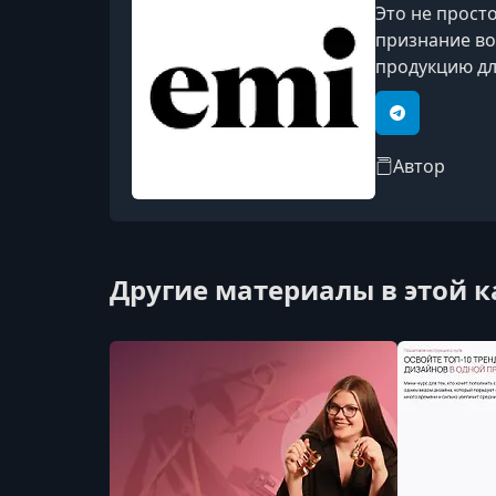
Это не прост
признание во
продукцию дл
стандарты кач
Telegram
Автор
Другие материалы в этой 