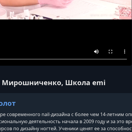
ра Мирошниченко, Школа emi
олот
ере современного nail-дизайна с более чем 14-летним о
иональную деятельность начала в 2009 году и за это в
рсов по дизайну ногтей. Ученики ценят ее за способно