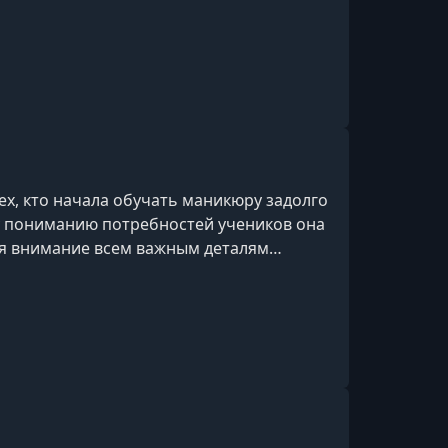
бого уровня. Анна является чемпионом
ех, кто начала обучать маникюру задолго
му пониманию потребностей учеников она
яя внимание всем важным деталям
нных образовательных программ в сфере