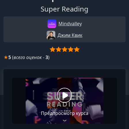
Super Reading
Mindvalley
Джим Квик
★
5
(
всего оценок
-
3
)
Предпросмотр курса