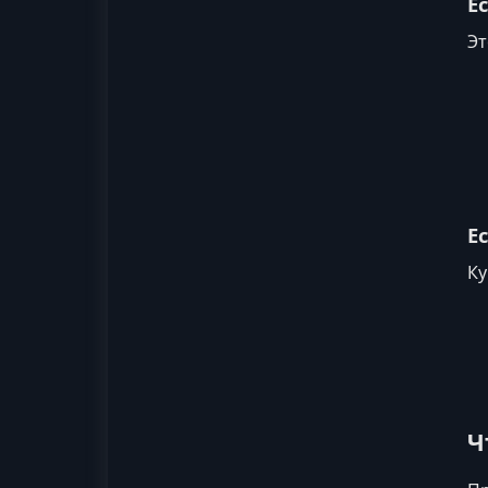
Е
Эт
Е
Ку
Ч