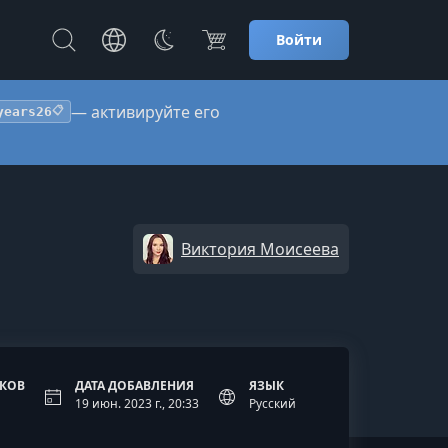
Войти
— активируйте его
years26
📋
Виктория Моисеева
ОКОВ
ДАТА ДОБАВЛЕНИЯ
ЯЗЫК
19 июн. 2023 г., 20:33
Русский