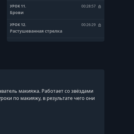
УРОК 11.
00:28:57
Брови
УРОК 12.
00:26:29
Растушеванная стрелка
УРОК 13.
00:12:39
Проблемные брови
УРОК 14.
00:50:08
Вечерний макияж
аватель макияжа. Работает со звёздами
роки по макияжу, в результате чего они