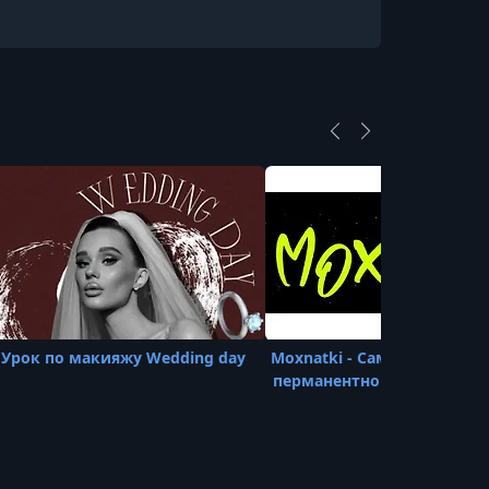
Урок по макияжу Wedding day
Moxnatki - Самый полный 
перманентному макияжу 