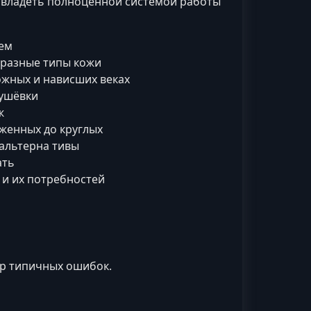
 овладеть полноценной системой работы
ем
 разные типы кожи
ожных и нависших веках
тушёвки
ж
аженных до круглых
альтерна тивы
ать
и их потребностей
ор типичных ошибок.