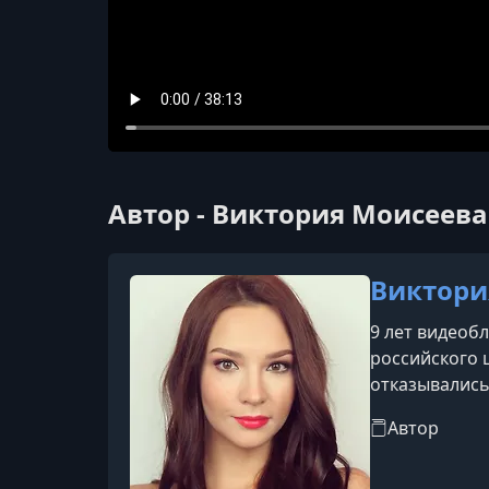
Автор - Виктория Моисеева
Виктори
9 лет видеоб
российского 
отказывались
Автор