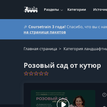
Разделы
Категории
Источн
🎉
Coursetrain 3 года!
Спасибо, что вы с на
на странице пакетов
Главная страница
Категория ландшафтн
Розовый сад от кутюр