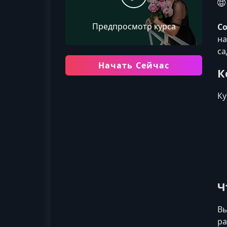
Предпросмотр курса
С
на
са
Начать Сейчас
К
Ку
Ч
Вы
ра