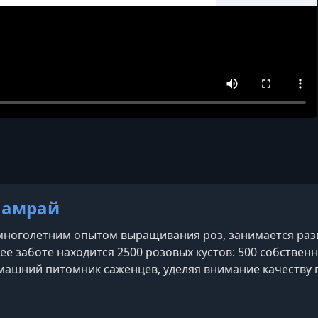
Шамрай
многолетним опытом выращивания роз, занимается раз
В ее заботе находится 2500 розовых кустов: 500 собстве
машний питомник саженцев, уделяя внимание качеству п
е 300 консультаций в онлайн- и офлайн-формате, помо
да за розами. Является основателем онла
am