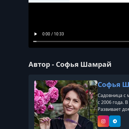
Автор - Софья Шамрай
Софья 
Садовница с 
с 2006 года. 
Развивает до
провела боле
тонкости ухо
Instagram
Telegr