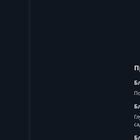
П
Б
По
Б
Гл
са
Б