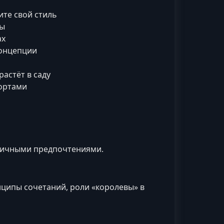
ите свой стиль
ты
ах
концепции
растёт в саду
сортами
 личными предпочтениями.
нципы сочетаний, роли «королевы» в