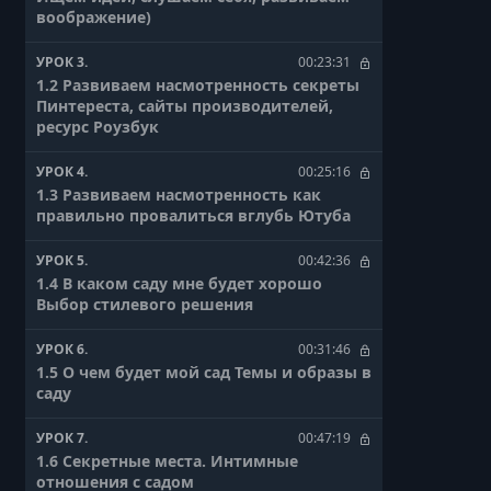
воображение)
УРОК 3.
00:23:31
1.2 Развиваем насмотренность секреты
Пинтереста, сайты производителей,
ресурс Роузбук
УРОК 4.
00:25:16
1.3 Развиваем насмотренность как
правильно провалиться вглубь Ютуба
УРОК 5.
00:42:36
1.4 В каком саду мне будет хорошо
Выбор стилевого решения
УРОК 6.
00:31:46
1.5 О чем будет мой сад Темы и образы в
саду
УРОК 7.
00:47:19
1.6 Секретные места. Интимные
отношения с садом