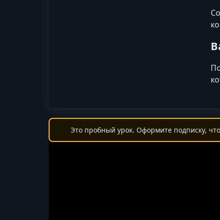
Со
ко
В
По
ко
Это пробный урок. Оформите подписку, что