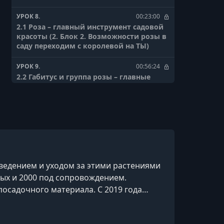
УРОК 8.
00:23:00
2.1 Роза – главный инструмент садовой
красоты (2. Блок 2. Возможности розы в
саду переходим с королевой на ТЫ)
УРОК 9.
00:56:24
2.2 Габитус и группа розы – главные
характеристики размера и формы куста
УРОК 10.
00:45:12
2.3 Виды посадок роз рабатки, комнаты.
Наполнение, расположение, видовые
точки
УРОК 11.
00:43:08
ведением и уходом за этими растениями
2.4 Вертикали в саду возможности
нных и 2000 под сопровождением.
плетистых роз
осадочного материала. С 2019 года
УРОК 12.
00:24:33
гая любителям и профессионалам освоить
2.5 Пять видов формы цветка розы. Как
сочетать и применять