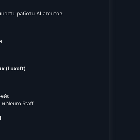
ность работы AI‑агентов.
я
к (Luxoft)
фейс
и Neuro Staff
а