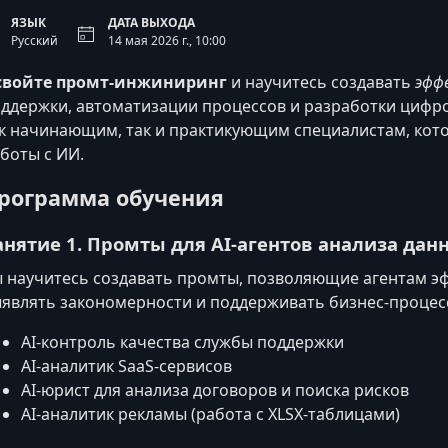
ЯЗЫК
ДАТА ВЫХОДА
Русский
14 мая 2026 г., 10:00
свойте промт-инжиниринг
и научитесь создавать
эфф
ддержки, автоматизации процессов и разработки цифр
к начинающим, так и практикующим специалистам, кото
боты с ИИ.
рограмма обучения
анятие 1. Промты для AI-агентов анализа дан
 научитесь создавать промты, позволяющие агентам э
являть закономерности и поддерживать бизнес-процес
AI-контроль качества службы поддержки
AI-аналитик SaaS‑сервисов
AI-юрист для анализа договоров и поиска рисков
AI-аналитик рекламы (работа с XLSX-таблицами)