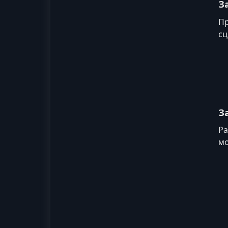
З
Пр
сц
З
Ра
мо