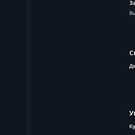
З
Вы
С
Дм
У
Ку