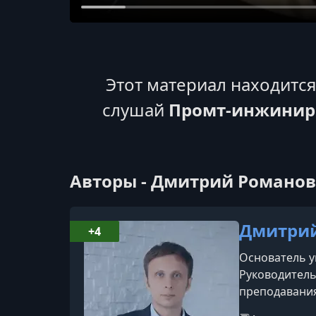
Этот материал находитс
слушай
Промт-инжинири
Авторы - Дмитрий Романов
Дмитри
+4
Основатель ун
Руководитель
преподавания