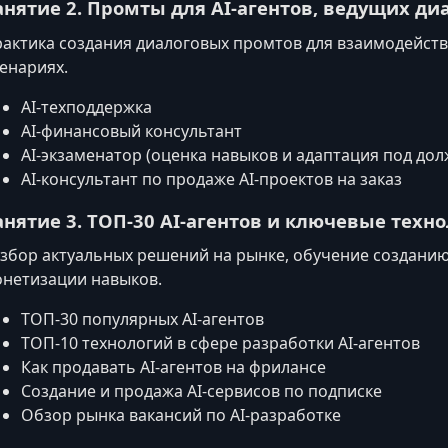
анятие 2. Промты для AI‑агентов, ведущих ди
актика создания диалоговых промтов для взаимодейств
енариях.
AI-техподдержка
AI-финансовый консультант
AI-экзаменатор (оценка навыков и адаптация под дол
AI-консультант по продаже AI‑проектов на заказ
анятие 3. ТОП‑30 AI‑агентов и ключевые техн
збор актуальных решений на рынке, обучение созданию
нетизации навыков.
ТОП‑30 популярных AI‑агентов
ТОП‑10 технологий в сфере разработки AI-агентов
Как продавать AI‑агентов на фрилансе
Создание и продажа AI‑сервисов по подписке
Обзор рынка вакансий по AI‑разработке