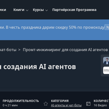
ики
Книги
Курсы
Партнёрская Программа
ми. В честь праздника дарим скидку 50% по промокоду
3
 чат-боты
Промт-инжиниринг для создания AI агентов
создания AI агентов
ПРОДОЛЖИТЕЛЬНОСТЬ
КАТЕГОРИЯ
КОЛИЧЕС
0 ч 21 мин
AI-агенты и чат-боты
16 Видео