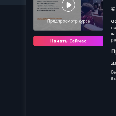
Предпросмотр курса
О
по
ка
ра
Начать Сейчас
П
З
Вы
вы