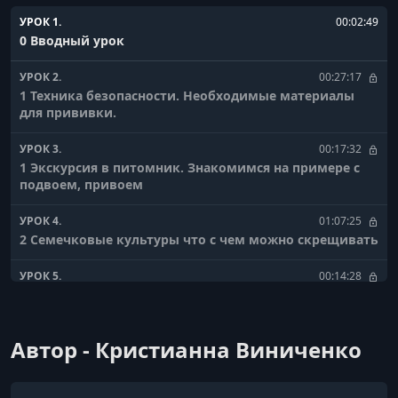
УРОК 1.
00:02:49
0 Вводный урок
УРОК 2.
00:27:17
1 Техника безопасности. Необходимые материалы
для прививки.
УРОК 3.
00:17:32
1 Экскурсия в питомник. Знакомимся на примере с
подвоем, привоем
УРОК 4.
01:07:25
2 Семечковые культуры что с чем можно скрещивать
УРОК 5.
00:14:28
2 Способ Черенком в боковой зарез
УРОК 6.
00:11:05
Автор - Кристианна Виниченко
3 Заточка инструмента
УРОК 7.
00:42:57