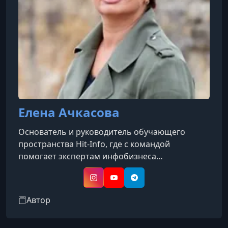
Елена Ачкасова
Основатель и руководитель обучающего
пространства Hit‑Info, где с командой
помогает экспертам инфобизнеса
выстраивать свободный, красивый и
вдохновляющий бизнес, основанный на их
Instagram
YouTube
Telegram
страсти и желании помогать другим. Елена —
Автор
не только тренер, но и вдохновитель: она
приглашает людей жить свободно,