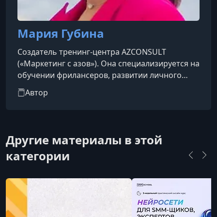
Мария Губина
Создатель тренинг-центра AZCONSULT
(«Маркетинг с азов»). Она специализируется на
обучении фрилансеров, развитии личного
бренда и продвижении микробизнеса.
Автор
Является автором бизнес-бестселлеров
«Профессия ЭКСПЕРТ» и «Энергия своего
дела», а также ведет популярный подкаст
«Дело силы»
Другие материалы в этой
категории