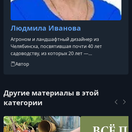
Людмила Иванова
Агроном и ландшафтный дизайнер из
Челябинска, посвятившая почти 40 лет
садоводству, из которых 20 лет —
профессиональной деятельности в
Автор
агрономии. Она является автором методики
«Помидорное изобилие», направленной на
получение высокого урожая помидоров, и
проводит мастер-классы по этой теме.
Другие материалы в этой
категории