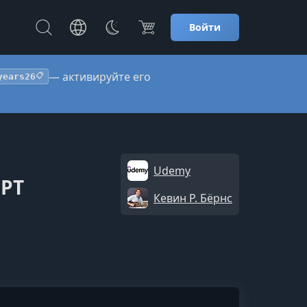
Войти
— активируйте его
years26
📋
Udemy
GPT
Кевин Р. Бёрнс