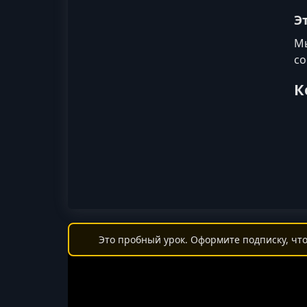
Э
Мы
со
К
Это пробный урок. Оформите подписку, что