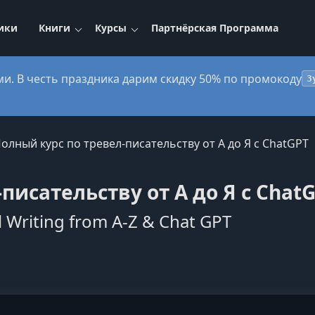
ики
Книги
Курсы
Партнёрская Программа
ми. В честь праздника дарим скидку 50% по промокоду
3
олный курс по тревел-писательству от А до Я с ChatGPT
писательству от А до Я с Chat
l Writing from A-Z & Chat GPT