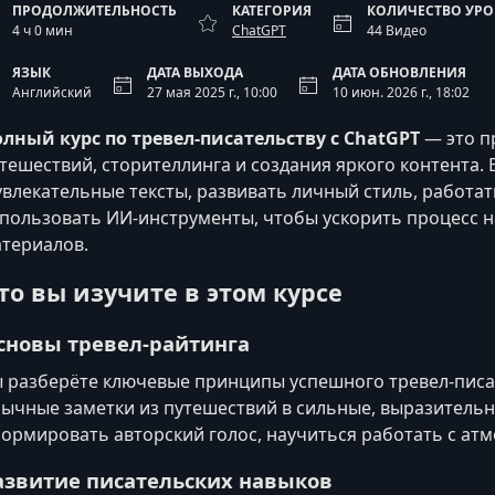
ПРОДОЛЖИТЕЛЬНОСТЬ
КАТЕГОРИЯ
КОЛИЧЕСТВО УР
4 ч 0 мин
ChatGPT
44 Видео
ЯЗЫК
ДАТА ВЫХОДА
ДАТА ОБНОВЛЕНИЯ
Английский
27 мая 2025 г., 10:00
10 июн. 2026 г., 18:02
лный курс по тревел‑писательству с ChatGPT
— это п
тешествий, сторителлинга и создания яркого контента.
увлекательные тексты, развивать личный стиль, работа
пользовать ИИ‑инструменты, чтобы ускорить процесс н
териалов.
то вы изучите в этом курсе
сновы тревел‑райтинга
 разберёте ключевые принципы успешного тревел‑писат
ычные заметки из путешествий в сильные, выразительн
ормировать авторский голос, научиться работать с ат
азвитие писательских навыков