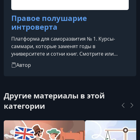
Правое полушарие
интроверта
Платформа для саморазвития № 1. Курсы-
саммари, которые заменят годы в
университете и сотни книг. Смотрите или
слушайте фоном. Времени на чтение и
Автор
саморазвитие постоянно не хватает. Мы
укорачиваем путь к знаниям: выжимаем и
структурируем все самое важное в 20-
минутные лекции, чтобы вы узнавали новое о
Другие материалы в этой
себе и мире, не жертвуя свободным временем.
категории