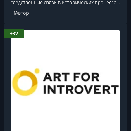
следственные связи в исторических процессах.
Он специализируется на Средневековье и
Автор
античном мире, с лёгкостью объясняя такие
сложные темы, как охота на ведьм или падение
Рима, в рамках коротких и ёмких лекций.
+32
Экономическая история также занимает
значительное место в его работах, поскольку
вопросы денег и распределения ресурсов
остаются актуальными во все времена. Кто
был Распу