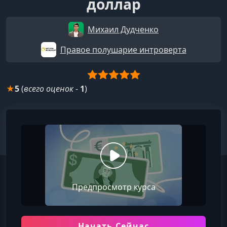
доллар
Михаил Дудченко
Правое полушарие интроверта
★
5
(
всего оценок
-
1
)
Предпросмотр курса
Начать Сейчас