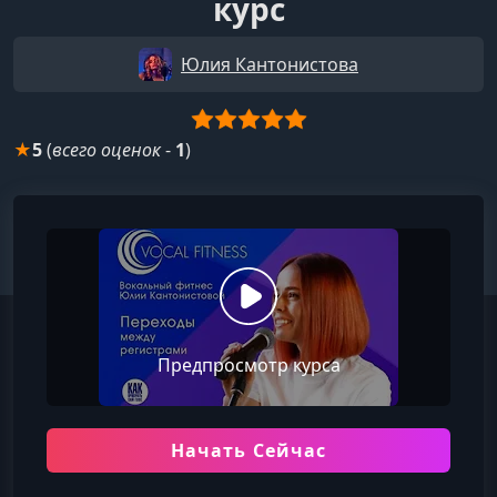
курс
Юлия Кантонистова
★
5
(
всего оценок
-
1
)
Предпросмотр курса
Начать Сейчас