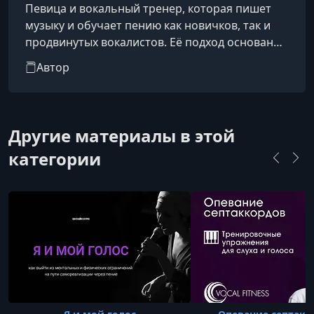
Певица и вокальный тренер, которая пишет
музыку и обучает пению как новичков, так и
продвинутых вокалистов. Её подход основан
на том, чтобы объяснять сложные вещи
Автор
простым и понятным языком. Благодаря её
методам ученики не только начинают петь, но
и глубже понимать вокальное искусство в
целом.Разработанные ею методики обучения
Другие материалы в этой
пению доказали свою эффективность, и она с
категории
удовольствием делится ими. Бесплатные
вебинары и специализированные курсы позво