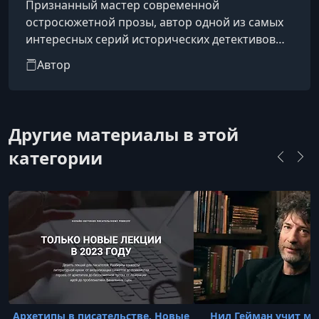
Признанный мастер современной
остросюжетной прозы, автор одной из самых
интересных серий исторических детективов
про Родиона Ванзарова, любимца женщин и
Автор
гениального сыщика. Один из самых
загадочных российских писателей. В
интернете можно встретить несколько
вариантов его биографии. Неизвестно, какой
Другие материалы в этой
из фактов разных биографий можно считать
категории
подлинным. Большинство сюжетов книг
Антона Чижа разворачивается в атмосфере
императорского Петербурга конца
Архетипы в писательстве. Новые
Нил Гейман учит ма