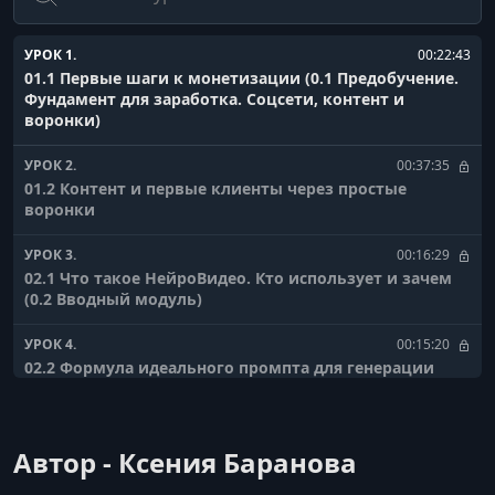
УРОК 1.
00:22:43
01.1 Первые шаги к монетизации (0.1 Предобучение.
Фундамент для заработка. Соцсети, контент и
воронки)
УРОК 2.
00:37:35
01.2 Контент и первые клиенты через простые
воронки
УРОК 3.
00:16:29
02.1 Что такое НейроВидео. Кто использует и зачем
(0.2 Вводный модуль)
УРОК 4.
00:15:20
02.2 Формула идеального промпта для генерации
видео
УРОК 5.
00:13:58
Автор - Ксения Баранова
1.1.1 Нейросеть KlingAI (1. Модуль 1. Базовая
генерация видео)