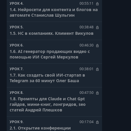
УРОК 4.
00:55:11
1.4. Нейросети для контента и блогов на
автомате Станислав Шульгин
УРОК 5.
00:38:48
1.5. НС в компаниях. Климент Викулов
УРОК 6.
00:46:30
1.6. AI генератор продающих видео с
помощью ИИ Сергей Меркулов
УРОК 7.
00:38:01
1.7. Как создать свой ИИ-стартап в
Telegram за 60 минут Олег Баша
УРОК 8.
00:47:50
1.8. Промпты для Claude и Chat Gpt
гайдов, мини-книг, лонгридов, seo
статей Андрей Плешков
УРОК 9.
00:17:04
2.1. Открытие конференции