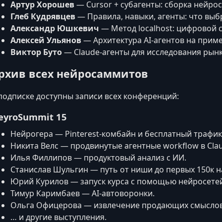
Артур Хорошев
— Cursor + субагенты: сборка нейрос
Глеб Кудрявцев
— Правила, навыки, агенты: что выб
Александр Юшкевич
— Метод localhost: цифровой с
Алексей Ульянов
— Архитектура AI-агентов на прим
Виктор Буто
— Claude-агенты для исследования рынк
рхив всех нейросаммитов
подписке доступны записи всех конференций:
eyroSummit 15
Нейрогера — Pinterest-комбайн и бесплатный трафик
Никита Велс — продвинутые агентные workflow в Cla
Илья Филлипов — продуктовый анализ с ИИ.
Станислав Шульгин — путь от ниши до первых 150к н
Юрий Курилов — запуск курса с помощью нейросете
Тимур Каримбаев — AI-автоворонки.
Ольга Офицерова — извлечение продающих смыслов
… и другие выступления.