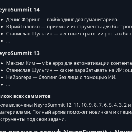
eyroSummit 14
Денис Ффринг — вайбкодинг для гуманитариев.
Юрий Головко — приёмы и инструменты для быстрого
Станислав Шульгин — честные стратегии роста в бло
…
eyroSummit 13
Максим Ким — vibe apps для автоматизации контента
Станислав Шульгин — как не зарабатывать на ИИ: ош
Нейрогера — блогинг без лица с помощью ИИ.
…
писок всех саммитов
кже включены NeyroSummit 12, 11, 10, 9, 8, 7, 6, 5, 4, 3,
материалами. Полный архив поможет новичкам и специ
струменты под свои задачи.
то входит в тариф NeyroSummit + Neyro