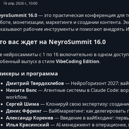
16 апр. 2026 г., 10:00
yroSummit 16.0
— это практическая конференция для те
боте, монетизации, маркетинге и создании контента. Э
казывают рабочие инструменты и помогают внедрять ИИ
то вас ждет на NeyroSummit 16.0
е нейросаммиты с 1 по 16 включительно в одном доступ
обенный выпуск в стиле
VibeCoding Edition
.
пикеры и программа
Дмитрий Твердохлебов
— НейроГоризонт 2027: вайб
Никита Велс
— Агентные системы в Claude Code: во
workflow.
Сергей Шима
— Клонируй свою экспертизу: создание 
Денис Ффринг
— Вайбмаркетинг: как делегировать 
Александр Коренев
— Введение в вайбкодинг: первый
Илья Красинский
— AI-менеджмент в операционке, 