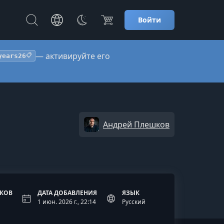
Войти
— активируйте его
years26
📋
Андрей Плешков
ОКОВ
ДАТА ДОБАВЛЕНИЯ
ЯЗЫК
1 июн. 2026 г., 22:14
Русский