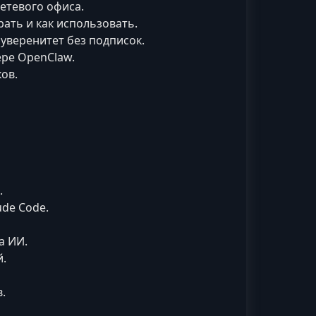
етевого офиса.
рать и как использовать.
уверенитет без подписок.
ере OpenClaw.
ов.
.
ude Code.
а ИИ.
й.
.