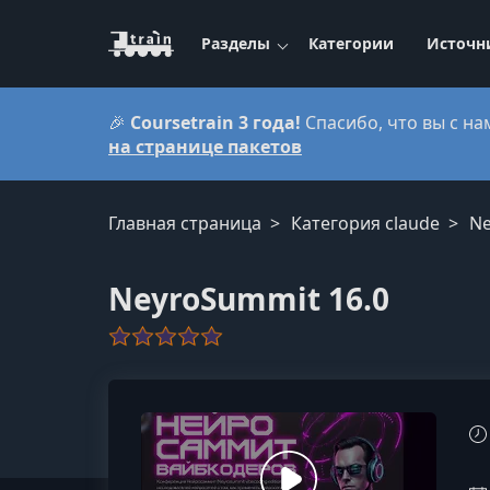
Разделы
Категории
Источн
🎉
Coursetrain 3 года!
Спасибо, что вы с на
на странице пакетов
Главная страница
Категория claude
Ne
NeyroSummit 16.0