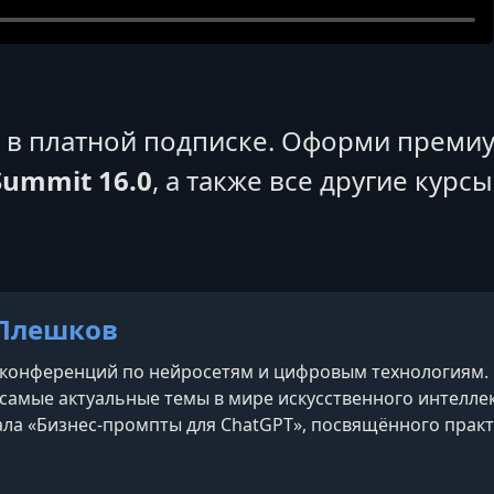
я в платной подписке. Оформи премиу
ummit 16.0
, а также все другие курс
Плешков
конференций по нейросетям и цифровым технологиям. В
самые актуальные темы в мире искусственного интеллек
ала «Бизнес-промпты для ChatGPT», посвящённого прак
датель образовательной библиотеки neyrohub.ru, где со
применению нейросетей.