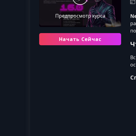
Предпросмотр курса
Ne
ра
по
Начать Сейчас
Ч
Вс
ос
С