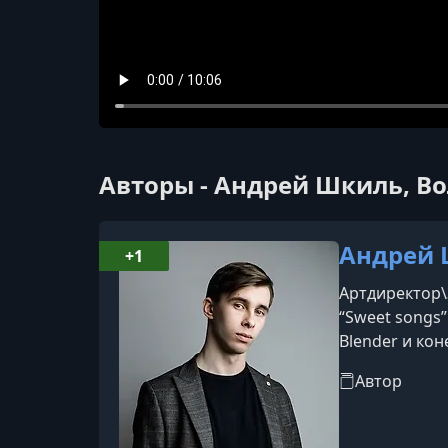
Авторы - Андрей Шкиль, В
Андрей
+1
Артдиректор\
“Sweet songs”
Blender и кон
Автор