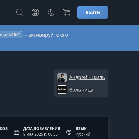
Войти
— активируйте его
years26
📋
Андрей Шкиль
Вольница
ОКОВ
ДАТА ДОБАВЛЕНИЯ
ЯЗЫК
9 мая 2025 г., 00:35
Русский