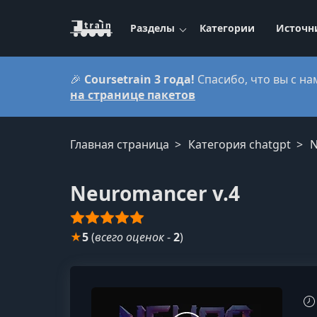
Разделы
Категории
Источн
🎉
Coursetrain 3 года!
Спасибо, что вы с на
на странице пакетов
Главная страница
Категория chatgpt
N
Neuromancer v.4
★
5
(
всего оценок
-
2
)