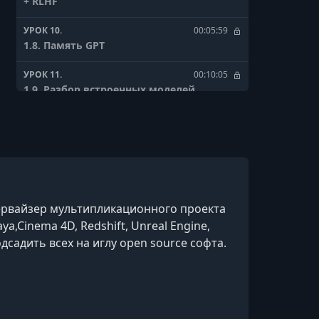
+ RLHF
УРОК 10.
00:05:59
1.8. Память GPT
УРОК 11.
00:10:05
1.9. Разбор встроенных моделей
УРОК 12.
00:03:04
1.10. Ограничения ChatGPT
УРОК 13.
00:07:11
1.11. Практика №1. Работа с текстом.
Перевод
упервайзер мультипликационного проекта
УРОК 14.
00:06:46
ya,Cinema 4D, Redshift, Unreal Engine,
1.12. Статьи, заголовки, редактура
дсадить всех на иглу open source софта.
УРОК 15.
00:09:35
1.13. Стилистика
УРОК 16.
00:02:52