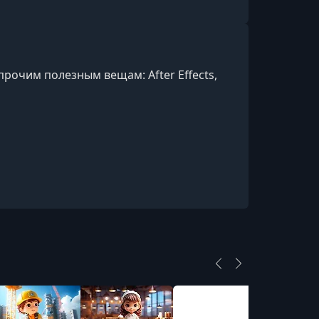
1.14. Практика №2. Сторитейлинг.
Локации
УРОК 17.
00:04:25
1.15. Система персонажей
прочим полезным вещам: After Effects,
УРОК 18.
00:10:50
1.16. Структура
УРОК 19.
00:08:22
1.17. Практика №3. Маркетинг, SMM.
Нейминг
УРОК 20.
00:27:26
1.18. Аналитика
УРОК 21.
00:18:29
1.19. Стратегия
УРОК 22.
00:05:22
1.20. Контент план