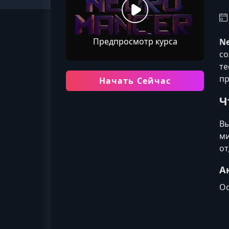
Предпросмотр курса
Ne
со
те
пр
Начать Сейчас
Ч
Вы
ми
от
А
Ос