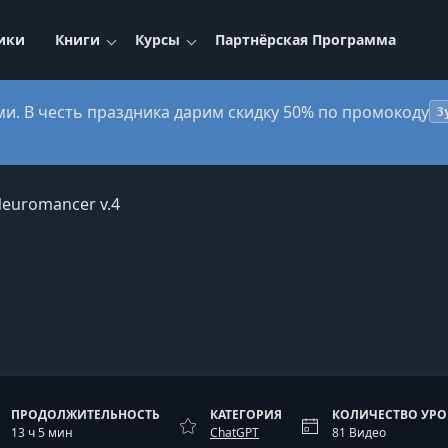
ики
Книги
Курсы
Партнёрская Программа
ми. В честь праздника дарим скидку 50% по промокоду
3
euromancer v.4
ПРОДОЛЖИТЕЛЬНОСТЬ
КАТЕГОРИЯ
КОЛИЧЕСТВО УР
13 ч 5 мин
ChatGPT
81 Видео