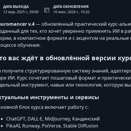
ДАТА ВЫХОДА
ДАТА ОБНОВЛЕНИЯ
12 мар. 2025 г., 09:00
10 июн. 2026 г., 10:20
uromancer v.4
— обновлённый практический курс-альм
зданный для тех, кто хочет уверенно применять ИИ в ра
ории, в компактном формате и с акцентом на реальные 
оцессе обучения.
то вас ждёт в обновлённой версии кур
 получите структурированную систему знаний, адаптир
ре ИИ. Курс сочетает пошаговый формат и практический
дельный инструмент, навык или технология, которую вы 
ктуальные инструменты и сервисы
новной блок курса включает работу с:
ChatGPT, DALL·E, MidJourney, Кандинский
PikaAI, Runway, PixVerse, Stable Diffusion