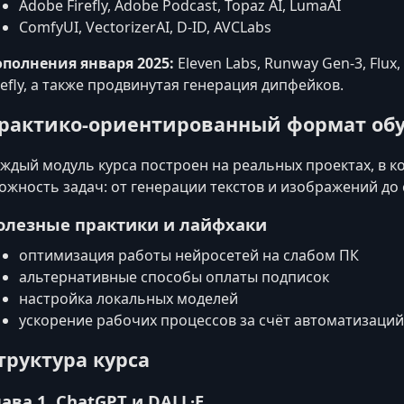
Adobe Firefly, Adobe Podcast, Topaz AI, LumaAI
ComfyUI, VectorizerAI, D-ID, AVCLabs
полнения января 2025:
Eleven Labs, Runway Gen-3, Flu
refly, а также продвинутая генерация дипфейков.
рактико-ориентированный формат об
ждый модуль курса построен на реальных проектах, в 
ожность задач: от генерации текстов и изображений до
олезные практики и лайфхаки
оптимизация работы нейросетей на слабом ПК
альтернативные способы оплаты подписок
настройка локальных моделей
ускорение рабочих процессов за счёт автоматизаций
труктура курса
лава 1. ChatGPT и DALL·E