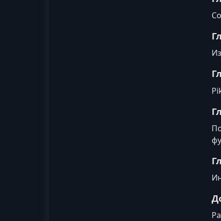
Со
Г
Из
Г
Pi
Гл
По
фу
Г
Ин
Д
Ра