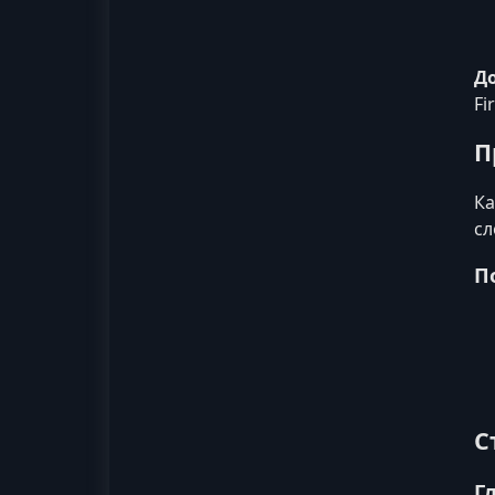
До
Fi
П
Ка
сл
П
С
Г