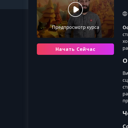
Предпросмотр курса
Ос
ст
хо
ра
Начать Сейчас
О
Ви
сц
ст
ра
пр
Ч
С