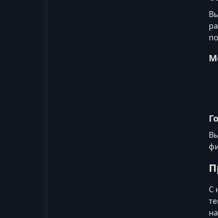
Вы
ра
по
М
Г
Вы
фи
П
С 
те
на