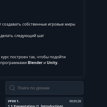
т создавать собственные игровые миры
 сделать следующий шаг
курс построен так, чтобы подойти
и программами
Blender
и
Unity
.
Поиск
УРОК 1.
00:05:28
1.1 Presentation (1. Introduction)