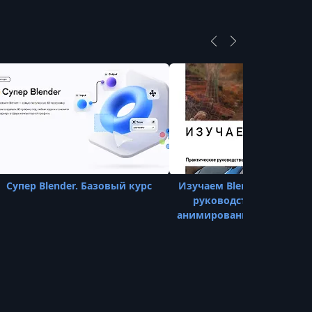
Супер Blender. Базовый курс
Изучаем Blender: Практи
руководство по созда
анимированных 3D-персо