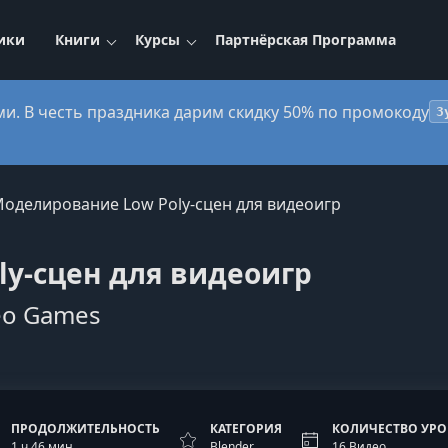
ики
Книги
Курсы
Партнёрская Программа
ми. В честь праздника дарим скидку 50% по промокоду
3
оделирование Low Poly-сцен для видеоигр
y-сцен для видеоигр
deo Games
ПРОДОЛЖИТЕЛЬНОСТЬ
КАТЕГОРИЯ
КОЛИЧЕСТВО УР
1 ч 46 мин
Blender
16 Видео