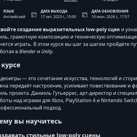
ЯЗЫК
ДАТА ВЫХОДА
ДАТА ОБНОВЛЕНИЯ
Английский
17 окт. 2023 г., 10:00
10 июн. 2026 г., 17:57
войте создание выразительных low-poly сцен
и узна
иль, грамотную композицию и техническую оптимизацию
чется играть. В этом курсе вы шаг за шагом пройдёте п
ботая в
Blender
и
Unity
.
 курсе
деоигры — это сочетание искусства, технологий и стор
ена передаёт настроение, усиливает повествование и 
иль проекта. Даниэль Гутьеррес, арт-директор и специ
боты над играми для Xbox, PlayStation 4 и Nintendo Swi
офессиональный подход.
ему вы научитесь
оздавать стильные low-poly сцены