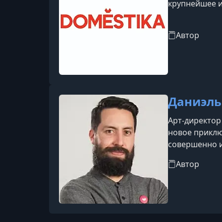
крупнейшее и
Автор
Даниэль
Арт-директор
новое приклю
совершенно и
директором и
Автор