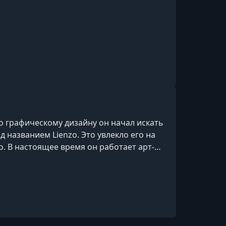
4.4 Final details and effects
УРОК 16.
00:01:27
5. Final project (5. Final project)
о графическому дизайну он начал искать
названием Lienzo. Это увлекло его на
. В настоящее время он работает арт-
крупных игровых консолей.