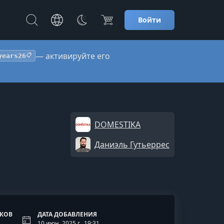
Войти
— активируйте его
years26
📋
DOMESTIKA
Даниэль Гутьеррес
ОКОВ
ДАТА ДОБАВЛЕНИЯ
10 июн. 2025 г., 19:31