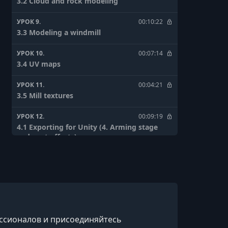
3.2 Cloud and rock modeling
УРОК 9.
00:10:22
3.3 Modeling a windmill
УРОК 10.
00:07:14
3.4 UV maps
УРОК 11.
00:04:21
3.5 Mill textures
УРОК 12.
00:09:19
4.1 Exporting for Unity (4. Arming stage
and post-effects)
УРОК 13.
00:11:01
4.2 Build your stage
УРОК 14.
00:02:49
4.3 Camera
ессионалов и присоединяйтесь
УРОК 15.
00:06:54