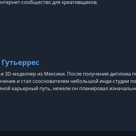
нтернет-сообщество для креативщиков.
 Гутьеррес
 и 3D-моделлер из Мексики. После получения диплома п
чение и стал сооснователем небольшой инди-студии под 
ной карьерный путь, нежели он планировал изначально
 занимается созданием игр для различных платформ и 