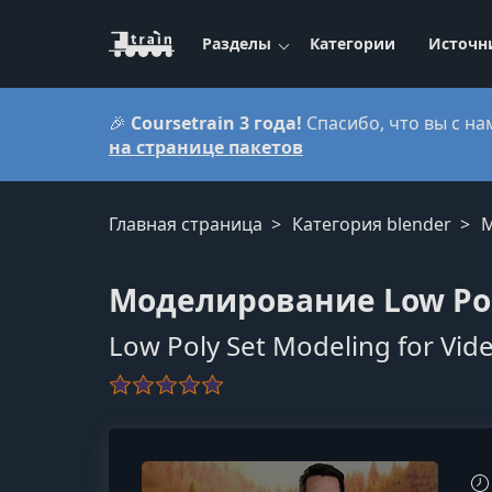
Разделы
Категории
Источн
🎉
Coursetrain 3 года!
Спасибо, что вы с на
на странице пакетов
Главная страница
Категория blender
М
Моделирование Low Pol
Low Poly Set Modeling for Vi