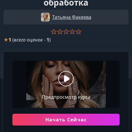
обработка
Татьяна Факеева
★
1
(
всего оценок
-
1
)
Предпросмотр курса
Начать Сейчас