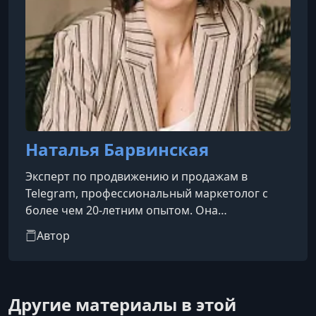
Наталья Барвинская
Эксперт по продвижению и продажам в
Telegram, профессиональный маркетолог с
более чем 20-летним опытом. Она
специализируется на построении систем
Автор
привлечения заявок и продаж для экспертов,
коучей и предпринимателей именно через
Telegram-каналы.Её ключевые навыки
включают маркетинг, разработку офферов,
Другие материалы в этой
построение воронок и изучение целевой