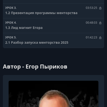
УРОК 3.
03:53:25
1.2 Презентация программы менторства
УРОК 4.
00:48:03
1.3 Лид магнит Егора
УРОК 5.
01:42:23
2.1 Разбор запуска менторства 2025
УРОК 6.
03:44:50
2.2 Закрытая презентация менторства 2025
Автор - Егор Пыриков
УРОК 7.
00:53:21
2.3 Стратегия рекордного запуска в 2025
УРОК 8.
01:02:02
2.4 Вопрос ответ по программе менторства 2025
УРОК 9.
01:16:57
3. Кастдевы и анализ аудитории