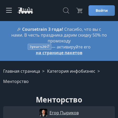
Войти
🎉
Coursetrain 3 года!
Спасибо, что вы с
нами. В честь праздника дарим скидку 50% по
промокоду
— активируйте его
3years26
📋
на странице пакетов
Главная страница
Категория инфобизнес
Менторство
Менторство
Егор Пыриков