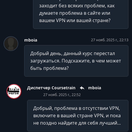
11.13.2 Разборы по закупке рекламы у блогеров
заходит без всяких проблем, как
Команда Татьяны Финаевой
думаете проблема в сайте или
вашем VPN или вашей стране?
УРОК 38.
01:59:25
11.14.1 Трафик в Telegram
mboia
27 нояб. 2025 г., 22:13
УРОК 39.
01:57:55
11.14.2 Трафик в Telegram
Добрый день, данный курс перестал
УРОК 40.
01:20:18
загружаться. Подскажите, в чем может
11.15.1 Продуктовая стратегия
быть проблема?
УРОК 41.
00:54:35
11.15.2 Продуктовая стратегия
Диспетчер Coursetrain
mboia
27 нояб. 2025 г., 22:52
УРОК 42.
01:38:43
11.16.1 Команда в инфобизнесе
Добрый, проблема в отсутствии VPN,
УРОК 43.
02:11:30
включите в вашей стране VPN, и пока
11.16.2 Команда в инфобизнесе
не поздно найдите для себя лучший...