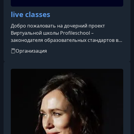
live classes
Добро пожаловать на дочерний проект
Виртуальной школы Profileschool –
законодателя образовательных стандартов в
Рунете.Более пяти лет наши специалисты
Организация
работали над созданием эффективных
образовательных моделей, более пяти лет
занимались поиском выдающихся
специалистов в России и за рубежом,
адаптировали лучшие из существующих
программ для онлайн-формата и создавали
новые. Теперь наш опыт доступен в новом
формате: на первой профессиональной образ