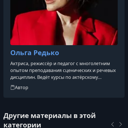
Ольга Редько
Актриса, режиссёр и педагог с многолетним
опытом преподавания сценических и речевых
дисциплин. Ведёт курсы по актёрскому
мастерству, технике речи, риторике и
Автор
искусству публичного выступления. Также
работает как радиоведущая, консультант и
индивидуальный наставник.Ольга помогает
ученикам освободиться от речевых и
Другие материалы в этой
психофизиологических зажимов, преодолеть
категории
последствия логоневрозов и психологических