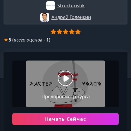
Structuristik
​Андрей Голенкин
★
5
(
всего оценок
-
1
)
Предпросмотр курса
Начать Сейчас