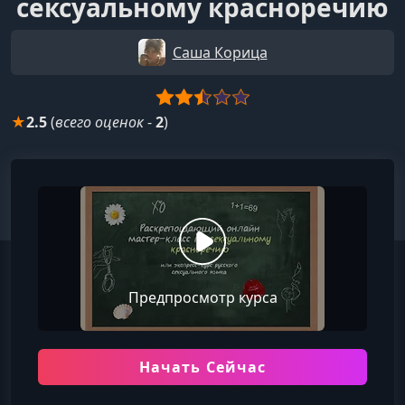
сексуальному красноречию
Саша Корица
★
2.5
(
всего оценок
-
2
)
Предпросмотр курса
Начать Сейчас