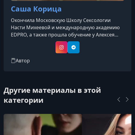
Саша Корица
Окончила Московскую Школу Сексологии
Насти Михеевой и международную академию
EDPRO, а также прошла обучение у Алексея
Разумова и получила сертификацию коуча
ACSTH ICF. Её обучение включало множество
Instagram
Telegram
программ, лекций, подкастов и чтение
Автор
большого количества книг по сексу.Её опыт
работы охватывает должности в двух ведущих
российских центрах сексуального образования
— секс.рф и Secrets, через которые прошли
Другие материалы в этой
более 3500 клиентов.Её профессиональный п
категории