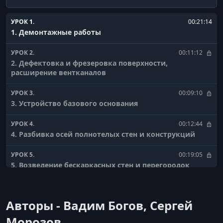
УРОК 1.
00:21:14
1. Демонтажные работы
УРОК 2.
00:11:12
2. Дефектовка и фрезеровка поверхности,
расширение вентканалов
УРОК 3.
00:09:10
3. Устройство базового основания
УРОК 4.
00:12:44
4. Разбивка осей полнотелых стен и конструкций
УРОК 5.
00:19:05
5. Возведение бескаркасных стен и перегородок
УРОК 6.
00:12:56
6. Монтаж шумоизоляции стен и потолка
Авторы - Вадим Богов, Сергей
УРОК 7.
00:06:34
Морозов