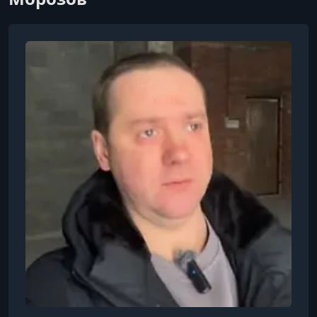
7. Разбивка осей каркасных стен
УРОК 8.
00:21:23
8. Монтаж каркасов стен и перегородок с
потолочными подвесами
УРОК 9.
00:09:39
9. Устройство штроб и проходок
УРОК 10.
00:18:36
10. Монтаж труб канализации
УРОК 11.
00:18:33
12. Монтаж трасс фреонопроводов
УРОК 12.
00:15:13
13. Монтаж приточно вытяжной вентиляции
УРОК 13.
00:37:51
14. Прокладка силовых и слаботочных сетей с
установкой щитового оборудования