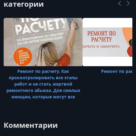
категории
УРОК 28.
00:07:59
29. Шпатлевка и шлифовка стен
УРОК 29.
00:14:09
30. Гидроизоляция
УРОК 30.
00:11:50
31. Монтаж и устройство гидроизоляции ванной и
душевого поддона
Ремонт по расчету. Как
Ремонт по расч
УРОК 31.
00:22:04
проконтролировать все этапы
32. Устройство плиточной облицовки в санузлах
работ и не стать жертвой
ремонтного абьюза. Для смелых
УРОК 32.
00:19:22
женщин, которые могут все
33. Монтаж декоративных элементов
УРОК 33.
00:12:26
34. Плиточная облицовка пола
Комментарии
УРОК 34.
00:28:32