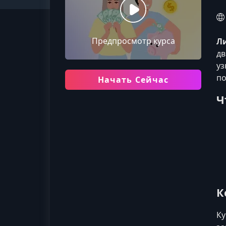
Предпросмотр курса
Л
дв
уз
по
Начать Сейчас
Ч
К
Ку