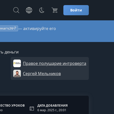
Войти
— активируйте его
years26
📋
ть деньги
Правое полушарие интроверта
Сергей Мельников
ЕСТВО УРОКОВ
ДАТА ДОБАВЛЕНИЯ
ео
6 мар. 2025 г., 20:01