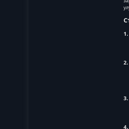
за
ул
С
1
2
3
4