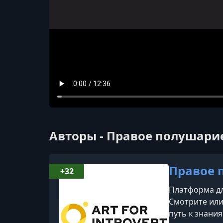
Авторы - Правое полушари
Правое 
+32
Платформа дл
Смотрите или
путь к знани