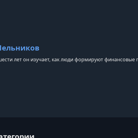
е, не жертвуя свободным временем.
Мельников
ести лет он изучает, как люди формируют финансовые 
категории