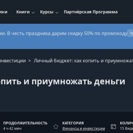
ики
Книги
Курсы
Партнёрская Программа
ми. В честь праздника дарим скидку 50% по промокоду
3
инвестиции
Личный бюджет: как копить и приумножа
опить и приумножать деньги
ПРОДОЛЖИТЕЛЬНОСТЬ
КАТЕГОРИЯ
КОЛИЧ
4 ч 42 мин
Финансы и инвестиции
15 Вид