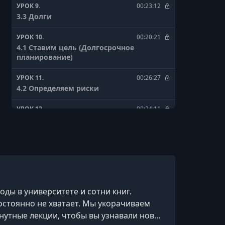
УРОК 9.
00:23:12
3.3 Долги
УРОК 10.
00:20:21
4.1 Ставим цель (Долгосрочное
планирование)
УРОК 11.
00:26:27
4.2 Определяем риски
УРОК 12.
00:24:11
4.3 Инвестируем
УРОК 13.
00:26:08
5.1 Ситуация в России (Налоги)
УРОК 14.
00:19:29
5.2 Возврат налога
ды в университете и сотни книг.
остоянно не хватает. Мы укорачиваем
УРОК 15.
00:13:19
5.3 Неуплата налогов
инутные лекции, чтобы вы узнавали новое