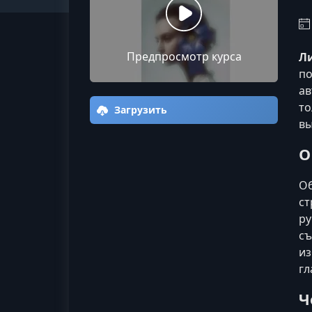
Предпросмотр курса
Л
по
ав
то
Загрузить
вы
О
Об
ст
ру
съ
из
гл
Ч