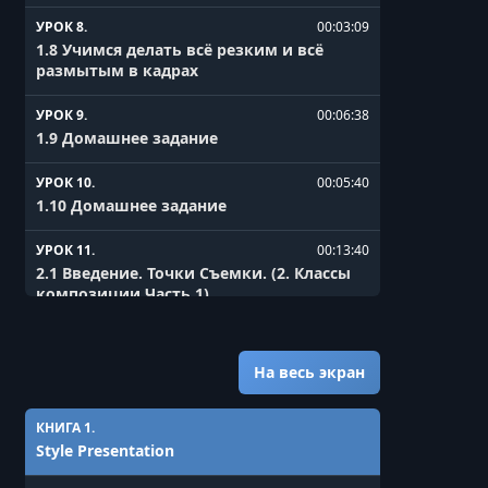
УРОК 8.
00:03:09
1.8 Учимся делать всё резким и всё
размытым в кадрах
УРОК 9.
00:06:38
1.9 Домашнее задание
УРОК 10.
00:05:40
1.10 Домашнее задание
УРОК 11.
00:13:40
2.1 Введение. Точки Съемки. (2. Классы
композиции Часть 1)
УРОК 12.
00:09:06
2.2 Планы.
На весь экран
УРОК 13.
00:08:30
2.3 Диптих, Серия и киномонтаж
КНИГА 1.
Style Presentation
УРОК 14.
00:05:23