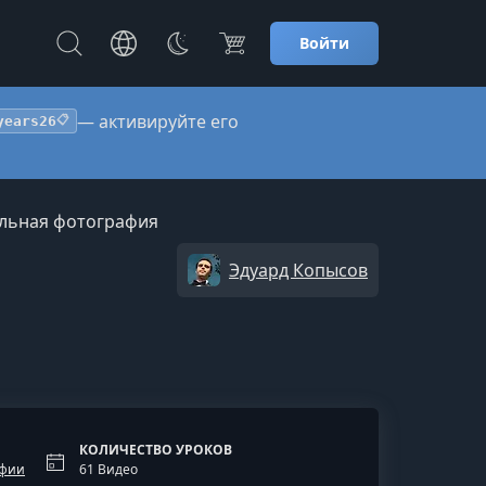
Войти
— активируйте его
years26
📋
льная фотография
Эдуард Копысов
КОЛИЧЕСТВО УРОКОВ
афии
61 Видео