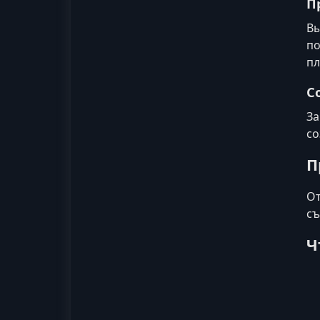
П
Вы
по
пл
С
За
со
П
От
съ
Ч