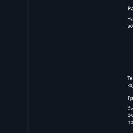
Р
На
во
Те
ка
Г
Вы
фо
пр