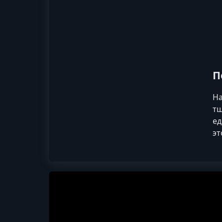
П
На
тщ
ед
эт