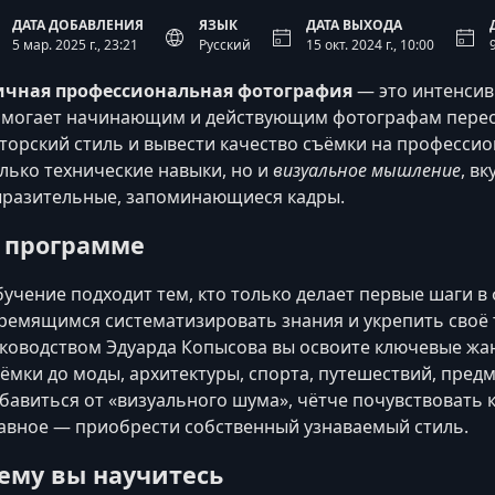
ДАТА ДОБАВЛЕНИЯ
ЯЗЫК
ДАТА ВЫХОДА
5 мар. 2025 г., 23:21
Русский
15 окт. 2024 г., 10:00
ичная профессиональная фотография
— это интенсив
могает начинающим и действующим фотографам переос
торский стиль и вывести качество съёмки на профессио
лько технические навыки, но и
визуальное мышление
, в
разительные, запоминающиеся кадры.
 программе
учение подходит тем, кто только делает первые шаги в
ремящимся систематизировать знания и укрепить своё 
ководством Эдуарда Копысова вы освоите ключевые жа
ёмки до моды, архитектуры, спорта, путешествий, пред
бавиться от «визуального шума», чётче почувствовать 
авное — приобрести собственный узнаваемый стиль.
ему вы научитесь