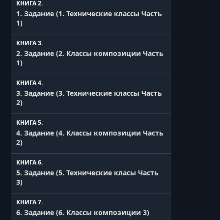
2.4 Правило Третей. Симметрия. Центр
КНИГА 2.
Кадра.
1. Задание (1. Технические классы Часть
1)
УРОК 15.
00:09:05
2.5.1 Смысловой Центр Кадра и
КНИГА 3.
Тренировка
2. Задание (2. Классы композиции Часть
1)
УРОК 16.
00:02:36
2.5.2 Смысловой Центр Кадра и
КНИГА 4.
Тренировка.
3. Задание (3. Технические классы Часть
2)
УРОК 17.
00:04:47
2.6 Как Строить Композицию В
КНИГА 5.
реальном времени.
4. Задание (4. Классы композиции Часть
2)
УРОК 18.
00:07:40
2.7 Домашнее Задание на ближайший
КНИГА 6.
месяц.
5. Задание (5. Технические класы Часть
3)
УРОК 19.
00:25:41
3.1 Классификация Фотоаппаратов.
КНИГА 7.
Плёночные Фотоаппараты. (3.
6. Задание (6. Классы композиции 3)