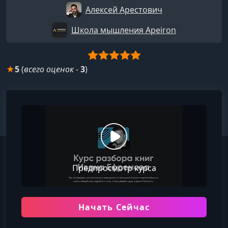
Алексей Арестович
Школа мышления Apeiron
★
5
(
всего оценок
-
3
)
Предпросмотр курса
Начать Сейчас