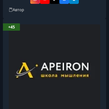
Украины по вопросам стратегических
Instagram
YouTube
TikTok
Facebook
Telegram
коммуникаций в сфере национальной
Автор
безопасности и обороны. Более 20 лет изучает
философию и психологию, основатель и
учитель школы мышления «Апейрон».
+45