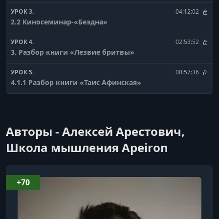
УРОК 3.
04:12:02
2.2 Киносеминар-«Бездна»
УРОК 4.
02:53:52
3. Разбор книги «Лезвие бритвы»
УРОК 5.
00:57:36
4.1.1 Разбор книги «Таис Афинская»
УРОК 6.
00:57:48
4.1.2 Разбор книги «Таис Афинская»
Авторы - Алексей Арестович,
УРОК 7.
00:55:42
4.1.3 Разбор книги «Таис Афинская»
Школа мышления Apeiron
УРОК 8.
03:37:07
4.2 Киносеминар Метод Хитча
+70
УРОК 9.
00:57:12
5.1 Итоговое занятие