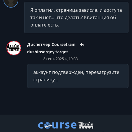
УРОК 32.
00:02:24
Я оплатил, страница зависла, и доступа
52. Как сделать ЯРКУЮ КАРТИНКУ. Контраст
так и нет... что делать? Квитанция об
ИНСТРУМЕНТ для привлечения внимания
оплате есть.
УРОК 33.
00:09:27
52. Кликабельное превью для YouTube, которое
увеличит просмотры. Топ 5
Диспетчер Coursetrain
dushinsergey.target
УРОК 34.
00:03:42
8 сент. 2025 г., 19:33
52. ЛЮБИМЫЙ цвет МАНЬЯКОВ. Психология цвета
аккаунт подтвержден, перезагрузите
УРОК 35.
00:03:30
страницу...
52. МАСШТАБ в композиции. Как он влияет на
восприятие дизайна
УРОК 36.
00:11:40
52. НОВЫЙ обзор интерфейса Photoshop для
новичков. Быстрый старт
УРОК 37.
00:25:47
52. Создаем яркое YouTube превью для Самойловой в