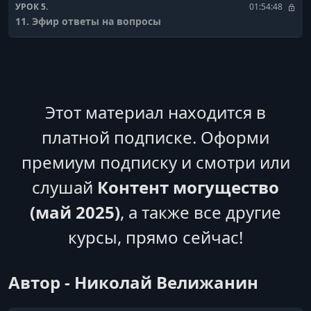
УРОК 5.
01:54:48
11. Эфир ответы на вопросы
УРОК 6.
00:15:39
12. Выгрузка аналитики с ютюба
УРОК 7.
00:30:33
13.1 Техника ВИСП ,Выгода, Интрига, Срочность,
Этот материал находится в
Причастность,
платной подписке. Оформи
УРОК 8.
00:00:52
премиум подписку и смотри или
13.2 Техника ВИСП применение
слушай
Контент могущество
УРОК 9.
00:09:00
16. Домашка по насмотренности
(май 2025)
, а также все другие
курсы, прямо сейчас!
УРОК 10.
02:17:46
18. Эфир про контент план
Автор - Николай Велижанин
УРОК 11.
00:33:25
19. Как не сжечь своего клиента