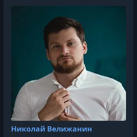
УРОК 12.
00:25:18
22. Заходы в видео
УРОК 13.
02:54:55
24. Эфир с проверкой контент планов
УРОК 14.
01:00:43
27. Как создать стратегию продвижения для клиента
УРОК 15.
00:00:46
30. Про удержание
УРОК 16.
01:38:29
32. Эффективная команда
УРОК 17.
00:09:57
34. Как работает SEO на Ютюбе
УРОК 18.
02:01:49
38. Сценарий, который досмотрят до конца
Николай Велижанин