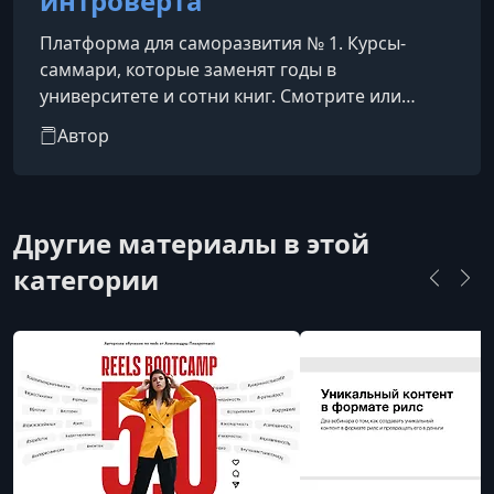
интроверта
Платформа для саморазвития № 1. Курсы-
саммари, которые заменят годы в
университете и сотни книг. Смотрите или
слушайте фоном. Времени на чтение и
Автор
саморазвитие постоянно не хватает. Мы
укорачиваем путь к знаниям: выжимаем и
структурируем все самое важное в 20-
минутные лекции, чтобы вы узнавали новое о
Другие материалы в этой
себе и мире, не жертвуя свободным временем.
категории