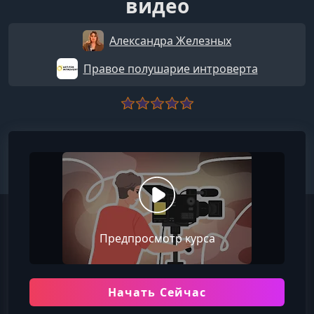
видео
Александра Железных
Правое полушарие интроверта
Предпросмотр курса
Начать Сейчас