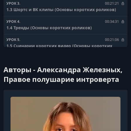
УРОК 3.
00:21:21
1.3 Шортс и ВК клипы (Основы коротких роликов)
УРОК 4.
00:34:31
1.4 Тренды (Основы коротких роликов)
УРОК 5.
00:21:06
1.5 Сценарии коротких видео (Основы коротких
роликов)
УРОК 6.
00:21:40
Авторы - Александра Железных,
2.1 Как снимать короткие ролики (Создание
коротких видео)
Правое полушарие интроверта
УРОК 7.
00:56:01
2.2 Монтаж (Создание коротких видео)
УРОК 8.
00:06:53
2.3 Типичные ошибки (Создание коротких видео)