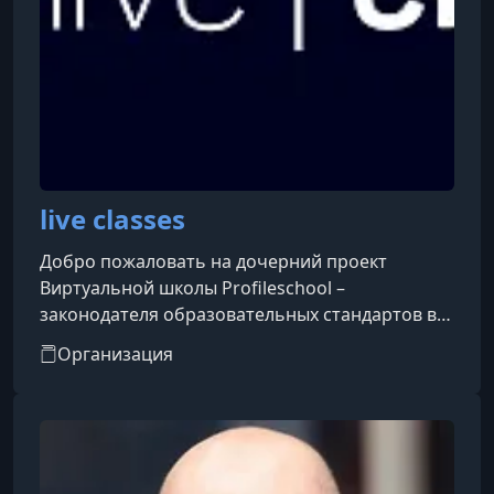
live classes
Добро пожаловать на дочерний проект
Виртуальной школы Profileschool –
законодателя образовательных стандартов в
Рунете.Более пяти лет наши специалисты
Организация
работали над созданием эффективных
образовательных моделей, более пяти лет
занимались поиском выдающихся
специалистов в России и за рубежом,
адаптировали лучшие из существующих