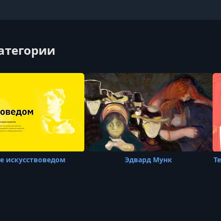
категории
е искусствоведом
Эдвард Мунк
Т