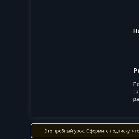
Н
Р
По
за
ра
Это пробный урок. Оформите подписку, что