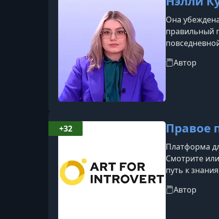
Нэлли К
Она убеждена,
правильный п
повседневной
которое окру
Автор
зрения, прев
Правое 
+32
Платформа дл
Смотрите или
путь к знани
о себе и мир
Автор