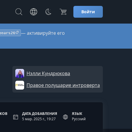
Войти
— активируйте его
years26
📋
Нэлли Кундрюкова
Правое полушарие интроверта
ОКОВ
ДАТА ДОБАВЛЕНИЯ
ЯЗЫК
5 мар. 2025 г., 19:27
Русский