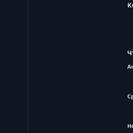
К
Ч
А
С
Н