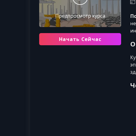
Предпросмотр курса
П
не
ин
Начать Сейчас
О
Ку
эп
зд
Ч