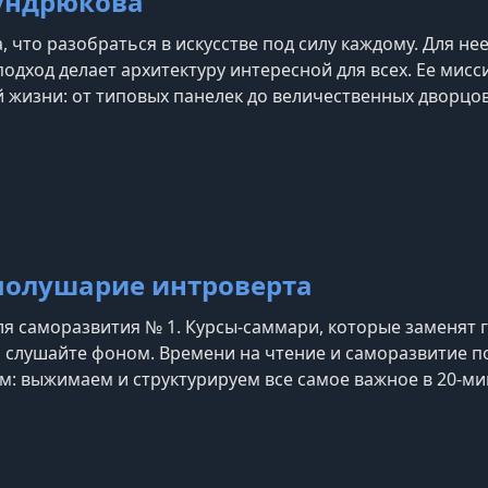
ундрюкова
 что разобраться в искусстве под силу каждому. Для не
одход делает архитектуру интересной для всех. Ее мисс
 жизни: от типовых панелек до величественных дворцов.
жает нас каждый день!Ее лекции помогают замечать дет
ращая городские улицы в настоящую о
полушарие интроверта
я саморазвития № 1. Курсы-саммари, которые заменят го
 слушайте фоном. Времени на чтение и саморазвитие п
ям: выжимаем и структурируем все самое важное в 20-м
е, не жертвуя свободным временем.