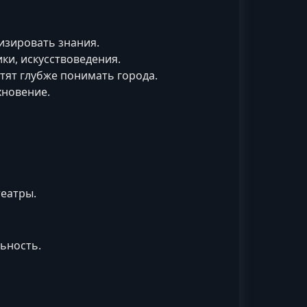
тизировать знания.
ки, искусствоведения.
тят глубже понимать города.
хновение.
театры.
ьность.