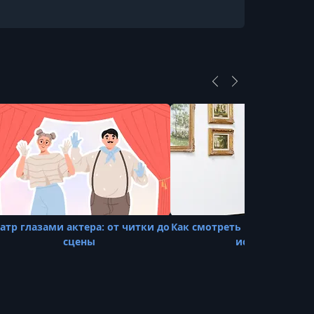
УРОК 21.
00:16:08
4.2 Эклектика
УРОК 22.
00:23:30
4.3 Появление новых типов построек
УРОК 23.
00:21:06
4.4 Истоки модерна
УРОК 24.
00:18:58
4.5 Многоликий модерн
УРОК 25.
00:22:08
4.6 Уильям Моррис
еатр глазами актера: от читки до
Как смотреть и понимать 
УРОК 26.
00:26:17
сцены
искусство
4.7 Виолле ле Дюк
УРОК 27.
00:26:23
4.8 Йозеф Хоффман