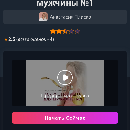
мужчины №1
Анастасия Плиско
★
2.5
(
всего оценок
-
4
)
Предпросмотр курса
Начать Сейчас