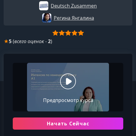
Deutsch Zusammen
Регина Янгалина
★
5
(
всего оценок
-
2
)
Предпросмотр курса
Начать Сейчас