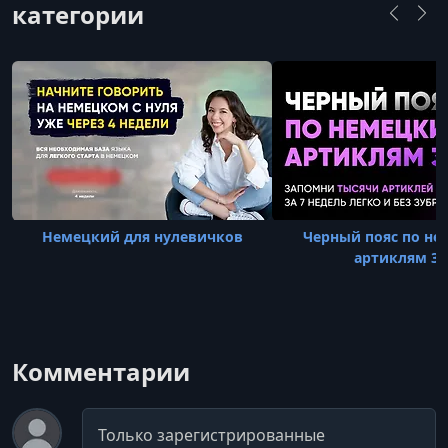
категории
репетиторства, а со
Немецкий для нулевичков
Черный пояс по н
артиклям 3.
Комментарии
Комментарий