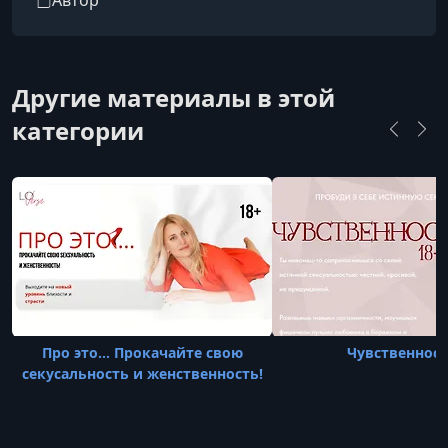
Автор
сотрудничала с журналами YES!, InStyle и
Harper’s Bazaar. Более 2500 учениц прошли её
обучение и достигли значимых изменений в
личной жизни.
Другие материалы в этой
категории
Про это... Прокачайте свою
Чувственнос
секусальность и женственность!