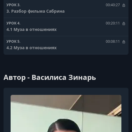
УРОК 3.
00:40:27
3. Разбор фильма Сабрина
УРОК 4.
00:20:11
4.1 Муза в отношениях
УРОК 5.
00:08:11
4.2 Муза в отношениях
УРОК 6.
00:15:32
5. Муза - баланс мужского и женского
Автор - Василиса Зинарь
УРОК 7.
00:24:27
6. Разбор фильма Роковая красотка
УРОК 8.
00:17:08
7. Дары музе
УРОК 9.
00:28:45
8. Разбор фильма Хороший год