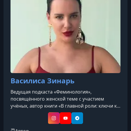
УРОК 10.
01:18:25
9. Бонус Музы в искусстве
Василиса Зинарь
Ведущая подкаста «Феминология»,
посвящённого женской теме с участием
учёных, автор книги «В главной роли: ключи к
архетипам новой женственности», изданной в
АСТ. Эксперт в сфере отношений, автор более
Instagram
YouTube
Telegram
100 публикаций о любви и сексуальности,