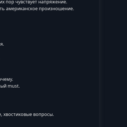
сих пор чувствует напряжение.
уть американское произношение.
я.
.
очему.
ый must.
ve, хвостиковые вопросы.