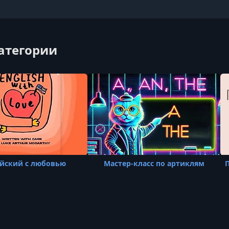
категории
йский с любовью
Мастер-класс по артиклям
П