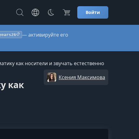
Войти
— активируйте его
years26
📋
атику как носители и звучать естественно
Ксения Максимова
у как