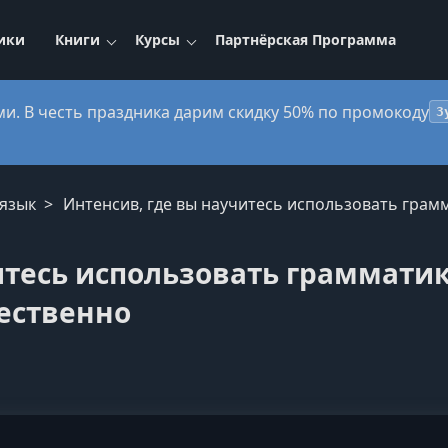
ики
Книги
Курсы
Партнёрская Программа
ми. В честь праздника дарим скидку 50% по промокоду
3
 язык
Интенсив, где вы научитесь использовать грамм
итесь использовать грамматик
тественно