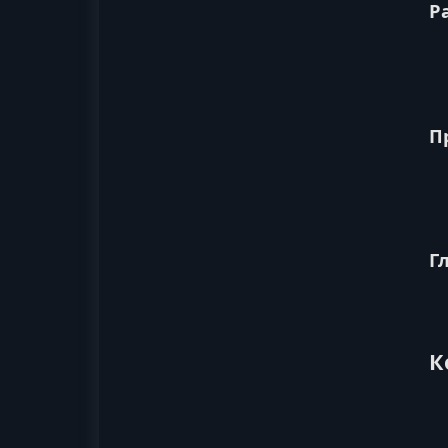
Р
П
Г
К