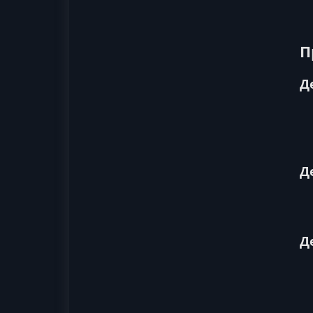
П
Д
Д
Д