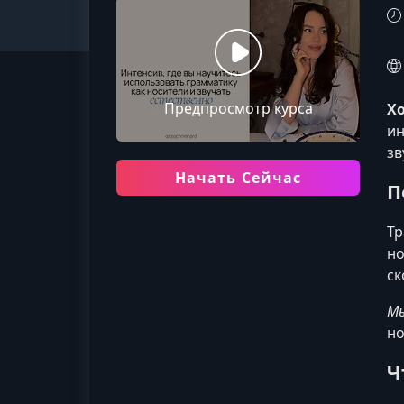
Предпросмотр курса
Хо
ин
зв
Начать Сейчас
П
Тр
но
ск
Мы
но
Ч