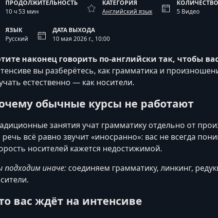
ПРОДОЛЖИТЕЛЬНОСТЬ
КАТЕГОРИЯ
КОЛИЧЕСТВО
10 ч 53 мин
Английский язык
5 Видео
ЯЗЫК
ДАТА ВЫХОДА
Русский
10 мая 2026 г., 10:00
тите наконец говорить по‑английски так, чтобы ва
тенсиве вы разберётесь, как грамматика и произношени
учать естественно — как носители.
очему обычные курсы не работают
адиционные занятия учат грамматику отдельно от произ
 речь всё равно звучит «иносранно»: вас не всегда пон
орость носителей кажется недостижимой.
 подходим иначе:
соединяем грамматику, линкинг, редукц
сители.
то вас ждёт на интенсиве