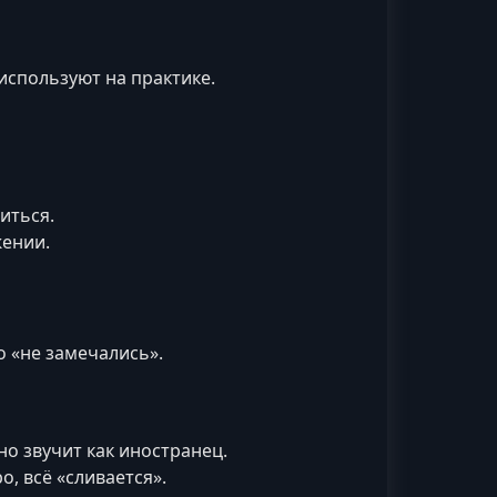
используют на практике.
иться.
жении.
 «не замечались».
но звучит как иностранец.
, всё «сливается».