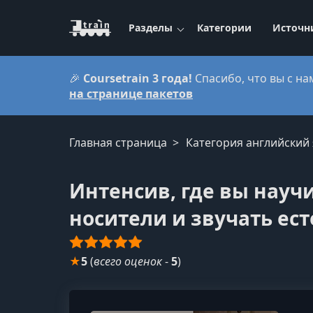
Разделы
Категории
Источн
🎉
Coursetrain 3 года!
Спасибо, что вы с на
на странице пакетов
Главная страница
Категория английский
Интенсив, где вы науч
носители и звучать ес
★
5
(
всего оценок
-
5
)