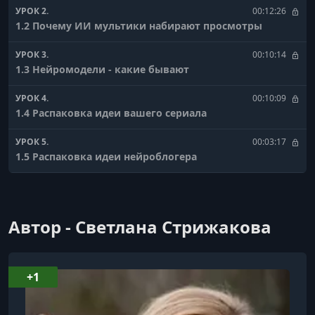
УРОК 2.
00:12:26
1.2 Почему ИИ мультики набирают просмотры
УРОК 3.
00:10:14
1.3 Нейромодели - какие бывают
УРОК 4.
00:10:09
1.4 Распаковка идеи вашего сериала
УРОК 5.
00:03:17
1.5 Распаковка идеи нейроблогера
УРОК 6.
00:01:37
1.6 Chat gpt
Автор - Светлана Стрижакова
УРОК 7.
00:02:34
1.7 Сервис для выпуска виртуальной карты для
оплаты chatgpt
+1
УРОК 8.
00:03:36
1.8 Основные нейросети_ которые рассмотрим на
курсе