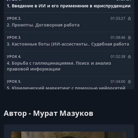
1. Введение в ИИ и его применение в юриспруденции
УРОК 2.
01:33:27
2. Промпты. Договорная работа
УРОК 3.
01:38:46
3. Кастомные боты (ИИ-ассистенты.. Судебная работа
УРОК 4.
01:32:38
4. Борьба с галлюцинациями. Поиск и анализ
правовой информации
УРОК 5.
01:34:00
5. Юридический маркетинг с помощью нейросетей
УРОК 6.
02:04:02
6. Основы вайб-кодинга для юриста
Автор - Мурат Мазуков
УРОК 7.
01:23:42
7. MCP-серверы и коннекторы. Продвинутое
использование LLM