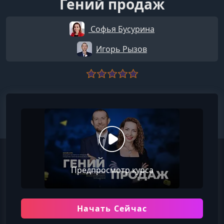
Гений продаж
Софья Бусурина
Игорь Рызов
Предпросмотр курса
Начать Сейчас