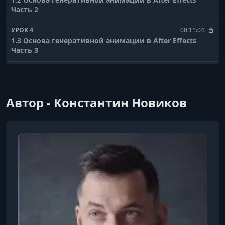
Часть 2
УРОК 4.
00:11:04
1.3 Основа генеративной анимации в After Effects
Часть 3
УРОК 5.
00:06:51
1.4 Основа генеративной анимации в After Effects
Часть 4
Автор - Константин Новиков
УРОК 6.
00:15:11
1.5 Основа генеративной анимации в After Effects
Часть 5
УРОК 7.
00:05:38
1.6 Основа генеративной анимации в After Effects
Часть 6
УРОК 8.
00:05:13
2.1 Узлы Лиссажу. Часть 1
УРОК 9.
00:10:34