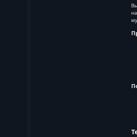
Вы
на
му
П
П
Т