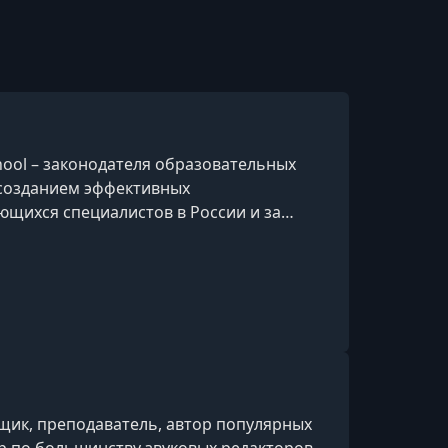
hool – законодателя образовательных
 созданием эффективных
ющихся специалистов в России и за
йн-формата и создавали новые. Теперь
образ
щик, преподаватель, автор популярных