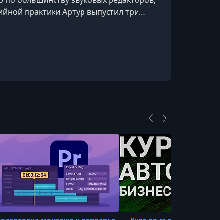
р по большинству звуковых редакторов,
дийной практики Артур выпустил три
ы Stressor и Magnetix были оценены как
одготовка монтажа к отправке
Курс по съемке Авто Би