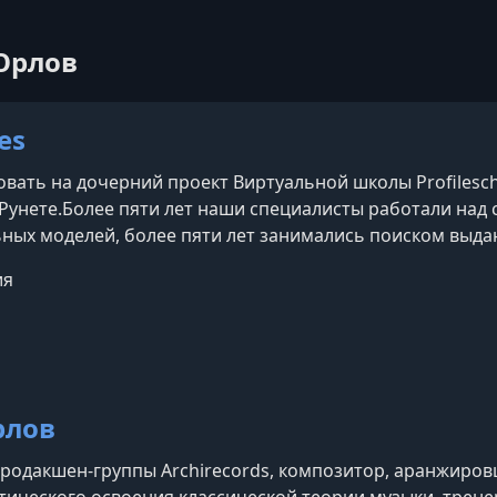
 Орлов
ses
вать на дочерний проект Виртуальной школы Profilesc
 Рунете.Более пяти лет наши специалисты работали над
ных моделей, более пяти лет занимались поиском выда
птировали лучшие из существующих программ для онла
ия
тупен в новом формате: на первой профессиональной 
рлов
родакшен-группы Archirecords, композитор, аранжиров