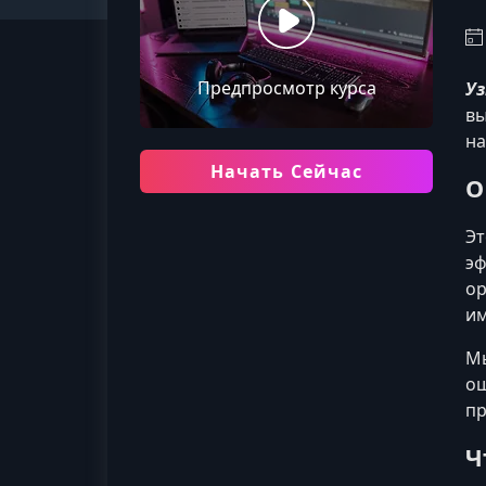
Предпросмотр курса
Уз
вы
на
Начать Сейчас
О
Эт
эф
ор
им
Мы
ош
пр
Ч