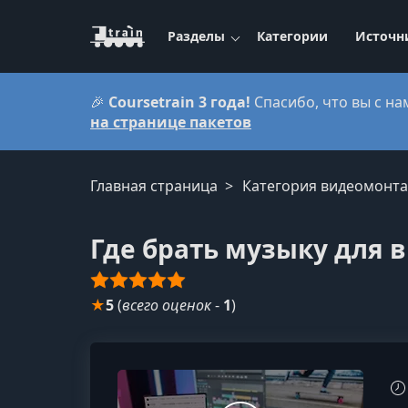
Разделы
Категории
Источн
🎉
Coursetrain 3 года!
Спасибо, что вы с на
на странице пакетов
Главная страница
Категория видеомонт
Где брать музыку для 
★
5
(
всего оценок
-
1
)