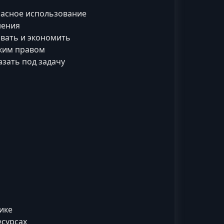
пасное использование
нения
ивать и экономить
ским правом
азать под задачу
ике
есурсах