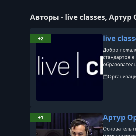
Авторы - live classes, Артур
live clas
+2
Добро пожало
стандартов в
образователь
рубежом, ада
Организац
наш опыт дос
Артур О
+1
Основатель п