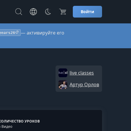
Войти
— активируйте его
years26
📋
live classes
Артур Орлов
КОЛИЧЕСТВО УРОКОВ
5 Видео