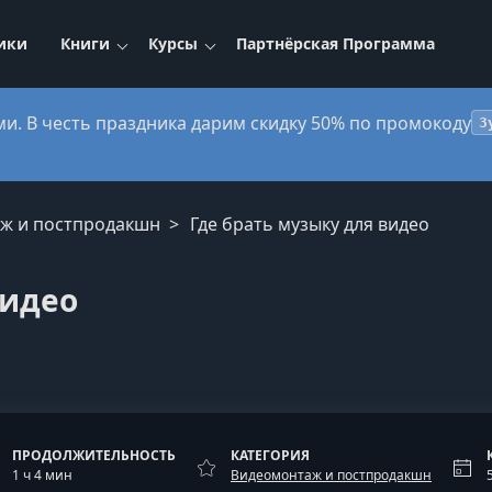
ики
Книги
Курсы
Партнёрская Программа
ми. В честь праздника дарим скидку 50% по промокоду
3
аж и постпродакшн
Где брать музыку для видео
видео
ПРОДОЛЖИТЕЛЬНОСТЬ
КАТЕГОРИЯ
1 ч 4 мин
Видеомонтаж и постпродакшн